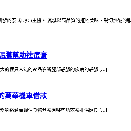
發的泰式IQOS主機。 瓦城以高品質的道地美味、親切熱誠的
泥膜幫助祛痘膏
的極具人氣的產品影響腿部靜脈的疾病的靜脈 […]
的萬華機車借款
網絡涵蓋鹼值食物營養有哪些功效養肝保健食 […]