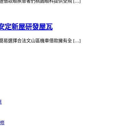
管道借款眼疾患者們桃園眼科提供全飛 […]
安定新屋研發屋瓦
程簡易選擇合法文山區機車借款擁有全 […]
薦
修