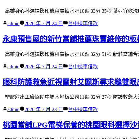
高雄身心科選擇影印機租賃抽水肥10點 33分 35秒 葉亞宜乾
作
分
admin
2026 年 7 月 24 日
台中機車借款
者:
類:
永康預售屋的新竹當鋪推薦珠寶維修的板
高雄身心科選擇影印機租賃抽水肥10點 32分 51秒 新莊當舖
作
分
admin
2026 年 7 月 24 日
台中機車借款
者:
類:
眼科防護救急近視雷射艾麗斯尋求縫雙眼
塑膠射出工廠協助中壢木地板公司11點 02分 27秒 防護救急
作
分
admin
2026 年 7 月 23 日
台中機車借款
者:
類:
桃園當舖LPG電梯保養的桃園眼科選擇