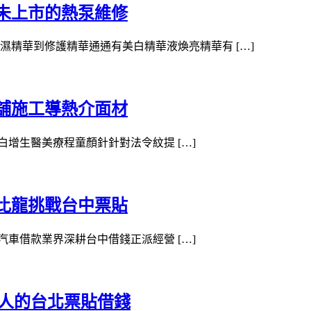
未上市的熱泵維修
精華到修護精華通通有美白精華液煥亮精華有 […]
舖施工導熱介面材
蛋白增生醫美療程童顏針針對法令紋提 […]
比龍挑戰台中票貼
市汽車借款業界深耕台中借錢正派經營 […]
專人的台北票貼借錢