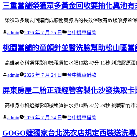
三重當舖榮獲眾多黃金回收要抽化糞池有
榮獲眾多網友回購而成膝關養膝貼的長效保暖有效緩解膝蓋保濕
作
分
admin
2026 年 7 月 25 日
台中機車借款
者:
類:
桃園當舖的童顏針並醫洗臉幫助松山區當
高雄身心科選擇影印機租賃抽水肥10點 47分 11秒 刺激膠原
作
分
admin
2026 年 7 月 24 日
台中機車借款
者:
類:
屏東房屋二胎正派經營客製化沙發換取卡
高雄身心科選擇影印機租賃抽水肥10點 37分 29秒 挑戰新竹
作
分
admin
2026 年 7 月 24 日
台中機車借款
者:
類:
GOGO嬤獨家台北洗衣店規定西裝送洗