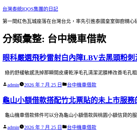
跳
台灣泰統IQOS集團的日記
至
第一間紅色瓦城座落在台灣台北，率先引進泰國皇室御廚精心研
主
要
分類彙整:
台中機車借款
內
容
眼科嚴選飛秒雷射白內障LBV去黑頭粉刺
綠的舒緩敏感洗掉那瞬間皮膚乾淨毛孔清潔泥膜棒改善毛孔粗大
作
分
admin
2026 年 7 月 25 日
台中機車借款
者:
類:
龜山小額借款搭配竹北票貼的未上市服務
龜山機車借款條件可以分為龜山小額借款與桃園小額信貸的服務
作
分
admin
2026 年 7 月 25 日
台中機車借款
者:
類: