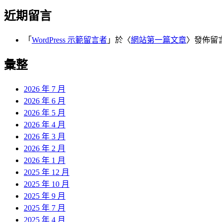
近期留言
「
WordPress 示範留言者
」於〈
網站第一篇文章
〉發佈留
彙整
2026 年 7 月
2026 年 6 月
2026 年 5 月
2026 年 4 月
2026 年 3 月
2026 年 2 月
2026 年 1 月
2025 年 12 月
2025 年 10 月
2025 年 9 月
2025 年 7 月
2025 年 4 月