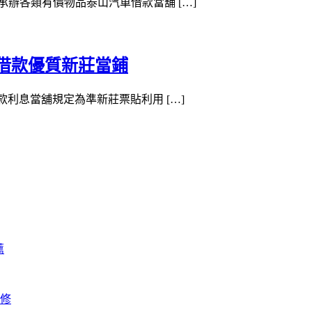
法承辦各類有價物品泰山汽車借款當舖 […]
借款優質新莊當鋪
借款利息當舖規定為準新莊票貼利用 […]
薦
修