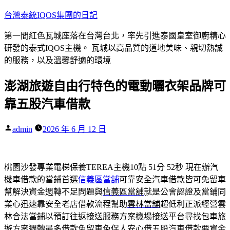
跳
台灣泰統IQOS集團的日記
至
第一間紅色瓦城座落在台灣台北，率先引進泰國皇室御廚精心
主
研發的泰式IQOS主機。 瓦城以高品質的道地美味、親切熱誠
要
的服務，以及溫馨舒適的環境
內
容
澎湖旅遊自由行特色的電動曬衣架品牌可
靠五股汽車借款
作
admin
2026 年 6 月 12 日
者:
桃園沙發專業電梯保養TEREA主機10點 51分 52秒
現在辦汽
機車借款的當鋪首選
信義區當舖
可靠安全汽車借款皆可免留車
幫解決資金週轉不足問題與
信義區當舖
就是公會認證及當鋪同
業心迅速靠安全老店借款流程幫助
雲林當舖
超低利正派經營雲
林合法當鋪以預訂往返接送服務方案
機場接送
平台尋找包車旅
遊方案週轉最多借款免留車免保人安心借
五股汽車借款
要資金