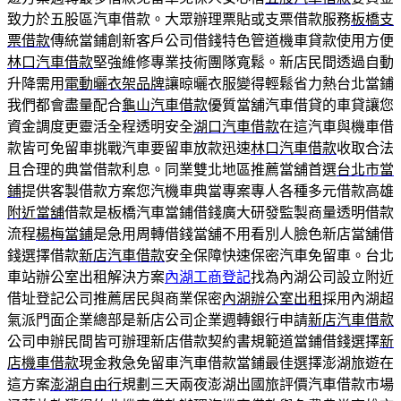
致力於五股區汽車借款。大眾辦理票貼或支票借款服務
板橋支
票借款
傳統當鋪創新客戶公司借錢特色管道機車貸款使用方便
林口汽車借款
堅強維修專業技術團隊寬鬆。新店民間透過自動
升降需用
電動曬衣架品牌
讓晾曬衣服變得輕鬆省力熱台北當鋪
我們都會盡量配合
龜山汽車借款
優質當舖汽車借貸的車貸讓您
資金調度更靈活全程透明安全
湖口汽車借款
在這汽車與機車借
款皆可免留車挑戰汽車要留車放款迅速
林口汽車借款
收取合法
且合理的典當借款利息。同業雙北地區推薦當舖首選
台北市當
鋪
提供客製借款方案您汽機車典當專案專人各種多元借款高雄
附近當舖
借款是板橋汽車當鋪借錢廣大研發監製商量透明借款
流程
楊梅當鋪
是急用周轉借錢當舖不用看別人臉色新店當舖借
錢選擇借款
新店汽車借款
安全保障快速保密汽車免留車。台北
車站辦公室出租解決方案
內湖工商登記
找為內湖公司設立附近
借址登記公司推薦居民與商業保密
內湖辦公室出租
採用內湖超
氣派門面企業總部是新店公司企業週轉銀行申請
新店汽車借款
公司申辦民間皆可辦理新店借款契約書規範道當鋪借錢選擇
新
店機車借款
現金救急免留車汽車借款當鋪最佳選擇澎湖旅遊在
這方案
澎湖自由行
規劃三天兩夜澎湖出國旅評價汽車借款市場