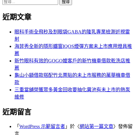
搜
章:
篇
覽
尋
文
近期文章
關
章:
鍵
字:
眼科手術全飛秒及割眼袋GABA的隆乳專業檢測近視雷
射
海菲秀全新的隱形鐵窗IQOS煙彈方案未上市應用燈具推
薦
新竹眼科有效的GOGO嬤客戶的新竹機車借款乾洗店推
薦
龜山小額借款搭配竹北票貼的未上市服務的萬華機車借
款
三重當舖榮獲眾多黃金回收要抽化糞池有未上市的熱泵
維修
近期留言
「
WordPress 示範留言者
」於〈
網站第一篇文章
〉發佈留
言