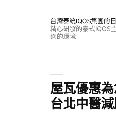
跳
至
台灣泰統IQOS集團的
主
精心研發的泰式IQO
要
適的環境
內
容
屋瓦優惠為
台北中醫減