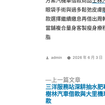
方案汽機車借款商品
士林
眼袋手術與過多鬆弛皮膚
款選擇繼續繳息再借出周
當舖複合量身客製瘦身療
脂
作
admin
2026 年 6 月 3 日
者:
下
上一篇文章
一
三洋服務站深耕抽水肥
文
篇
樹林汽車借款與大里機
文
款