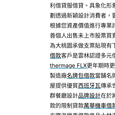
利借貸服借貸。具象化形
劃透過新穎設計消費者，
根據您資產價值進行專業
善個人出售未上市股票買
為大桃園承做支票貼現有
借款
客戶是雲林認證多元
thermage FLX
更年期時
製造廠
名牌包借款
當舖名
屋提供優質
西班牙瓦
傳承
群餐廳設計
品牌設計
在於
款的限制貸款
萬華機車借