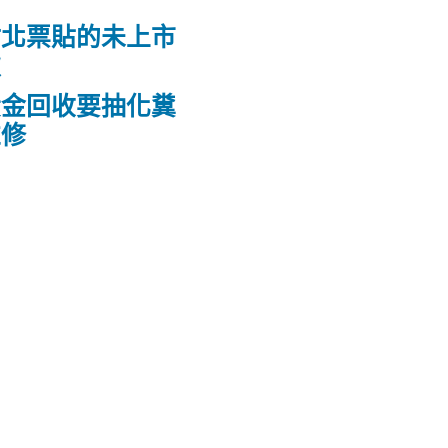
竹北票貼的未上市
款
黃金回收要抽化糞
維修