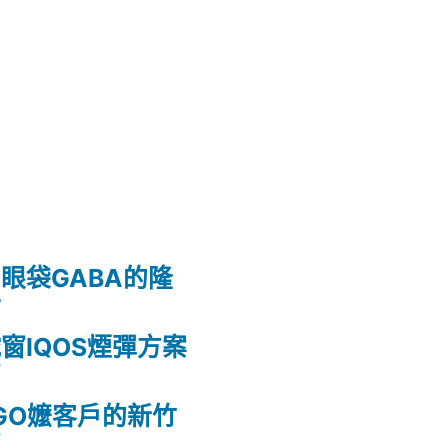
眼袋GABA的隆
射
窗IQOS煙彈方案
薦
GO嬤客戶的新竹
薦