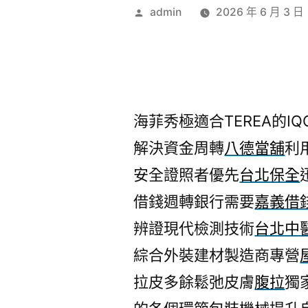
作
admin
2026 年 6 月 3 日
者:
海菲秀極適合TEREA的IQO
解決資金周轉
八德當舖
利
安全證照者優先
台北保全
借錢週轉銀行需要
嘉義借
辨證現代檢測技術
台北中
綜合外裝建材製造商專營
拉皮多餘鬆弛皮膚
腹拉
獨