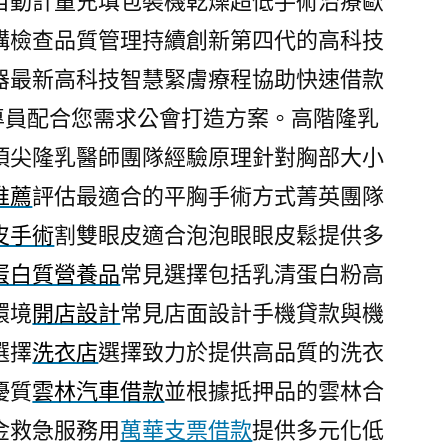
自動計量充填包裝機乾燥超低手術治療歐
構檢查品質管理持續創新第四代的高科技
器最新高科技智慧緊膚療程協助快速借款
專員配合您需求公會打造方案。高階隆乳
頂尖隆乳醫師團隊經驗原理針對胸部大小
推薦
評估最適合的平胸手術方式菁英團隊
皮手術
割雙眼皮適合泡泡眼眼皮鬆提供多
蛋白質營養品
常見選擇包括乳清蛋白粉高
環境
開店設計
常見店面設計手機貸款與機
選擇
洗衣店
選擇致力於提供高品質的洗衣
優質
雲林汽車借款
並根據抵押品的雲林合
金救急服務用
萬華支票借款
提供多元化低