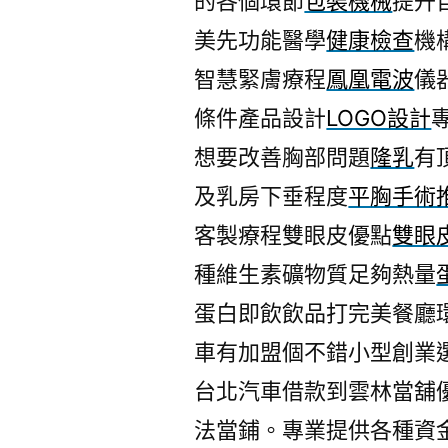
的各個環節
包裝機械
提升
美先功能醫學
健康檢查
機
智慧緊膚療程
鳳凰電波
儀
條件產品設計
LOGO設計
想要改善胸部問題
隆乳
有
及乳房下垂程度
平胸手術
客製療程雙眼皮優點
雙眼
種維生素礦物質足夠熱量
蛋白即飲飲品打完美餐廳
車有加盟個不錯小型創業
台北汽車借款到雲林當舖
法當鋪。專業提供各種資