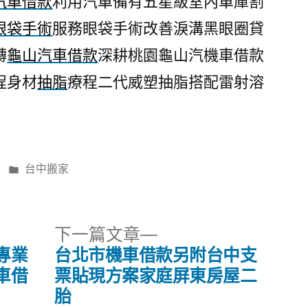
汽車借款
利用汽車備有五星級室內車庫割
眼袋手術
服務眼袋手術改善淚溝黑眼圈貸
轉
龜山汽車借款
深耕桃園龜山汽機車借款
程身材
抽脂
療程二代威塑抽脂搭配雷射溶
分
台中搬家
類:
下
下一篇文章
一
專業
台北市機車借款另附台中支
篇
車借
票貼現方案家庭屏東房屋二
文
胎