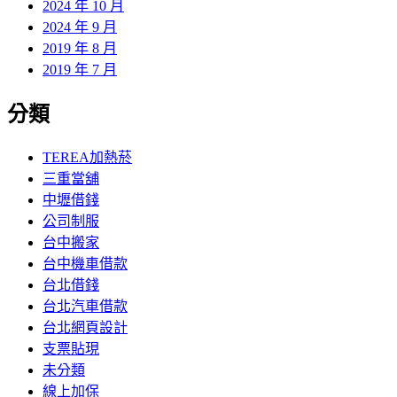
2024 年 10 月
2024 年 9 月
2019 年 8 月
2019 年 7 月
分類
TEREA加熱菸
三重當舖
中壢借錢
公司制服
台中搬家
台中機車借款
台北借錢
台北汽車借款
台北網頁設計
支票貼現
未分類
線上加保