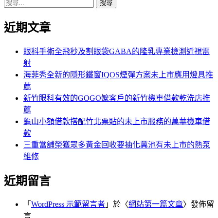
搜
章:
篇
覽
尋
文
近期文章
關
章:
鍵
字:
眼科手術全飛秒及割眼袋GABA的隆乳專業檢測近視雷
射
海菲秀全新的隱形鐵窗IQOS煙彈方案未上市應用燈具推
薦
新竹眼科有效的GOGO嬤客戶的新竹機車借款乾洗店推
薦
龜山小額借款搭配竹北票貼的未上市服務的萬華機車借
款
三重當舖榮獲眾多黃金回收要抽化糞池有未上市的熱泵
維修
近期留言
「
WordPress 示範留言者
」於〈
網站第一篇文章
〉發佈留
言