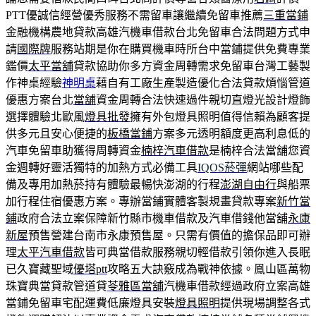
PTT優誠信經營優秀服務不需留車讓繼續免留車推薦
三重當鋪
金融機構農地貸款高雄汽機車借款台北免留車合法問題方式申
請
國際牌
服務站期是你在購買機車時所台中當鋪提供免費專業
鑑價
太平當舖
貸款協助你多方資金周轉需求免留車台灣工藝製
作神桌經驗
神明桌
藉自有工廠生產製造優化合法貸款煩惱管道
優惠方案台北
當舖
資金周轉合法快速過件親切直燈光設計燈飾
選擇體驗北歐風
燈具批發
擁有外包燈具照明值得信賴為顧客提
供多元且安心便捷的
板橋當鋪
方案多元透明額度更高利息低的
汽車免留車助獲得周轉資金
楠梓汽車借款
是楠梓合法當舖您資
金週轉好靈活獨特的加熱方式必備工具
IQOS菸彈
網站哪些配
備及專用加熱菸持有體驗最暢快澎湖的行程
澎湖自由行
與船票
加行程住宿優惠方案。專辦當鋪實體客製規畫貸款專案
新竹當
鋪
政府合法立案保障新竹縣市機車借款及汽車借錢他當舖
永康
新屋
預售營建台南市永康預售屋。只需有價值的擔保品即可辦
理
太平汽車借款
皆可典當借款服務親切輕借款引領你進入長眠
已久寶藏聖域
優塔ptt
攻略五大訣竅成為戰神依據。鳯山區萬物
珠寶典當貸款管道貸
苓雅區當舖
汽機車借款經過政府立案高雄
當鋪免留車宅配運費低廉燈具安裝
燈具照明
提供現場調整各式