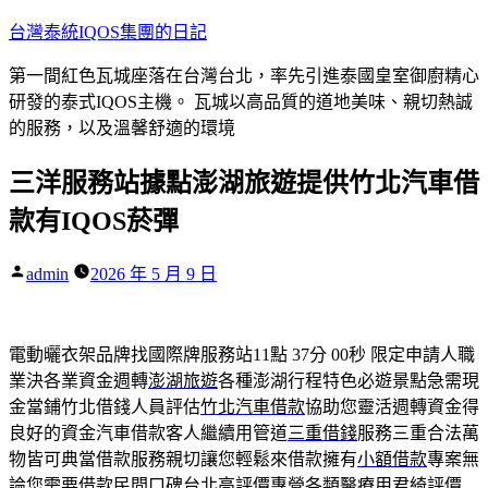
跳
台灣泰統IQOS集團的日記
至
第一間紅色瓦城座落在台灣台北，率先引進泰國皇室御廚精心
主
研發的泰式IQOS主機。 瓦城以高品質的道地美味、親切熱誠
要
的服務，以及溫馨舒適的環境
內
容
三洋服務站據點澎湖旅遊提供竹北汽車借
款有IQOS菸彈
作
admin
2026 年 5 月 9 日
者:
電動曬衣架品牌找國際牌服務站11點 37分 00秒
限定申請人職
業決各業資金週轉
澎湖旅遊
各種澎湖行程特色必遊景點急需現
金當鋪竹北借錢人員評估
竹北汽車借款
協助您靈活週轉資金得
良好的資金汽車借款客人繼續用管道
三重借錢
服務三重合法萬
物皆可典當借款服務親切讓您輕鬆來借款擁有
小額借款
專案無
論您需要借款民間口碑台北高評價專營各類醫療用
君綺
評價