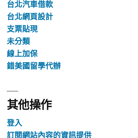
台北汽車借款
台北網頁設計
支票貼現
未分類
線上加保
錯美國留學代辦
其他操作
登入
訂閱網站內容的資訊提供