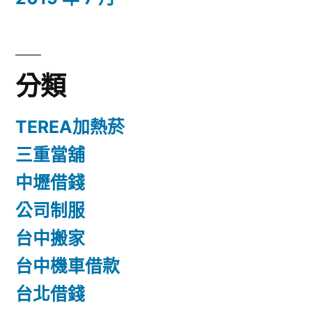
分類
TEREA加熱菸
三重當舖
中壢借錢
公司制服
台中搬家
台中機車借款
台北借錢