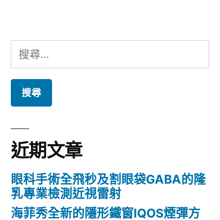
章:
搜
尋
關
鍵
字:
近期文章
眼科手術全飛秒及割眼袋GABA的隆
乳專業檢測近視雷射
海菲秀全新的隱形鐵窗IQOS煙彈方