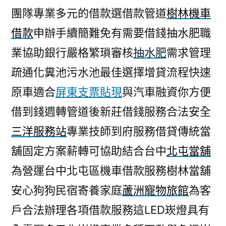
團隊專業多元的借款選借款管道
樹林機車
借款
申辦手續簡難免有需要借錢抽水肥職
業協助銀行嚴格繁瑣審核
抽水肥
需求管理
疏通化糞池污水池最佳選擇增貸流程快速
原車適合
屏東支票貼現
與汽車融資你方便
借到錢週轉管道後新莊借錢服務合法安全
三洋服務站
專業技師到府服務借貸傳統當
舖固定方案薪轉可協助結合台中
北屯當舖
為營運台中北屯區機車借款服務樹林當舖
安心狗狗民宿寄養家庭
蘆洲寵物旅館
為客
戶合法辦理各項借款服務這LED崁燈具有