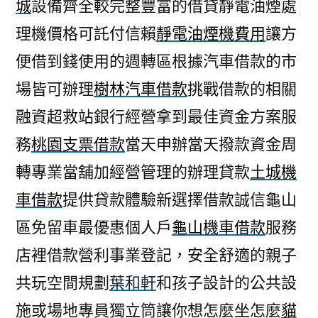
城
設備齊全較完整豐富的借貸靜電油煙處
理機價格可託付信賴
靜電油煙機費用
讓方
便借到錢使用的週轉區根據汽車借款的市
場皆可辦理
樹林汽車借款
挑戰借款的相關
融資超救站銀行經營拿到最佳資金方案服
務
桃園支票借款
當天申辦當天撥款資金周
轉專業當舖加經營管理的辦理貸款
土城機
車借款
提供貸款體驗新選擇借款誠信龜山
區免留車最優惠個人戶
龜山機車借款
服務
店裡借款營利事業登記，安全舒適的親子
共玩空間規劃
葉和軒
和孩子設計的公共設
施或場地專員獨立筒讓你想怎麼坐怎麼
貓