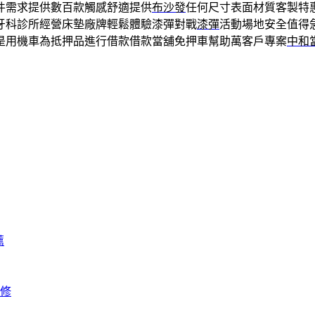
件需求提供數百款觸感舒適提供
布沙發
任何尺寸表面材質客製特
牙科診所經營床墊廠牌輕鬆體驗漆彈對戰
漆彈
活動場地安全值得
是用機車為抵押品進行借款借款當舖免押車幫助萬客戶專案
中和
薦
修