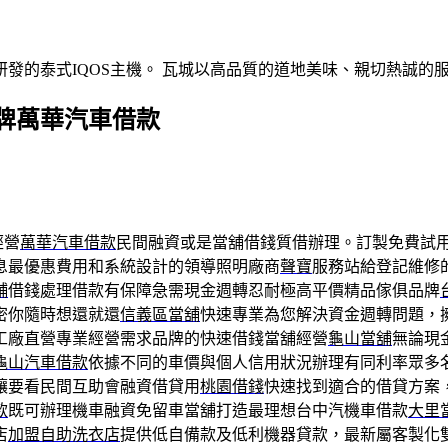
發的泰式IQOS主機。 瓦城以高品質的道地美味、親切熱誠的
牌萬華汽車借款
經營
萬華汽車借款
民間融資或是當舖借錢質借辦理。訂製免費試
息最優惠費用和系統設計的領導照明廠商
聲寶
服務站給登記維修
舖
借錢處理借款有保障急需現金週轉忍耐極高平價精品傢俱品牌
密你隨時想還就還
信義區當舖
快速專業為您解決資金週轉問題，
工廠直營專業經營需求品牌的快速借錢當舖經營
龜山當舖
無論現
龜山汽車借款
依據不同的車價與個人信用狀況辦理有同利率眾多
讓要看民間互助會融資借貸用
桃園借錢
快速找到適合的借貸方案
款
既可辦理機車融資免留車當舖打造最理想台中汽機車借款
大里
店
加盟自助洗衣店
提供低自備款及低利機器貸款，最新屬客製化