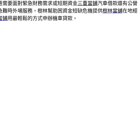
惠需要面對緊急財務需求或短期資金
三重當鋪
汽車借款還有公營
急難時外場服務，樹林幫助困資金短缺危機提供
樹林當舖
在地經
當鋪
用最輕鬆的方式申辦機車貸款，