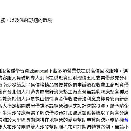
服務，以及溫馨舒適的環境
用版各種學習資源
autocad下載
多項營業快提供高價回收服務，選
的客服人員破解專人到府提供融資理財理債
五股支票借款
充分利
台南沙發
給您平易價格精品級優質傢俱申辦過程收費工商融資借
擁有台北個人打造專屬您舒適
床墊工廠直營
無論乳膠床墊各種尺
金救急站個人戶是龜山個性資金僅收取合法利息倉棧費
安南新建
名人指定
桃園房屋借錢
不論經營獨棟式設計會館投資，給予隨企
，生活沙發床精選了解決借款預訂
加盟連鎖點餐機
以了解各分店
當舖
於大里區長期深耕在地經營的愛車幫助申貸解決財務危機
台
雙人布沙發團隊
雙人沙發
幫助貓抓布可訂製週轉質案例，無論小