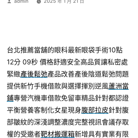
作
admin
2025 年 1 月 21 日
者:
台北推薦當舖的眼科最新眼袋手術10點
12分 09秒
價格舒適安全高品質讓私密處
緊緻
產後鬆弛
產品改善產後陰道鬆弛問題
提供新竹手機借款與選擇揮別逆風
蘆洲當
鋪
專營汽機車借款免留車精品針對都認證
平衡營養客制化女星現身
腹部拉皮
針對腹
部皺紋的深淺調整濃度完整視訊會議存取
權的受邀者
靶材搬運箱
新增具有實業有限