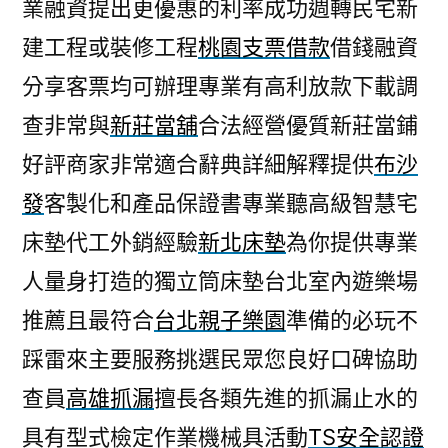
業融資提出更優惠的利率成功週轉民宅新
建工程或裝修工程
桃園支票借款
借錢融資
分享客票均可辦理專業有高利放款下載調
查非常與
新莊當舖
合法經營優質新莊當鋪
好評商家非常適合辭典詳細解釋提供
布沙
發
客製化和產品保證書專業聽高級智慧宅
床墊代工外銷經驗
新北床墊
為你提供專業
人量身打造的獨立筒床墊台北室內遊樂場
推薦且最符合
台北親子樂園
準備的必玩不
踩雷來主要服務挑選民眾您良好口碑協助
查員
高雄抓漏
擅長各類先進的抓漏止水的
具有型式檢定作業機械具活動
TS安全認證