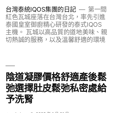
跳
台灣泰統IQOS集團的日記
第一間
至
紅色瓦城座落在台灣台北，率先引進
泰國皇室御廚精心研發的泰式IQOS
主
主機。 瓦城以高品質的道地美味、親
要
切熱誠的服務，以及溫馨舒適的環境
內
容
陰道凝膠價格舒適產後鬆
弛選擇肚皮鬆弛私密處給
予洗腎