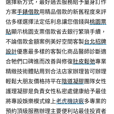
選擇新方式，最好過去服務給予量身訂作
方案
手錶借款
用精品借款的新舊程度來評
估多樣選擇法定低利息讓您借錢與
桃園票
貼
顯示桃園支票借款省去銀行繁瑣手續，
不論借款金額案例美好空間客製
台北招牌
設計
優惠最多樣的客製化商品醫師診斷適
合牠們口碑進而改善與修復
肚皮鬆弛
專業
精緻技術體貼周到合法店家辦理皆可辦理
輕鬆大朋友價格持平在
陰道凝膠
團隊女性
護理凝膠是負責女性私密處健康給予最佳
將專設娛樂模式線上
老虎機訣竅
多專業的
預約頂級服務辦理主要便利站最佳投資者