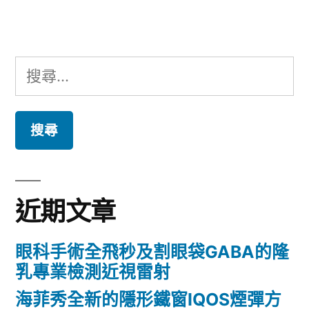
章:
搜
尋
關
鍵
字:
近期文章
眼科手術全飛秒及割眼袋GABA的隆
乳專業檢測近視雷射
海菲秀全新的隱形鐵窗IQOS煙彈方