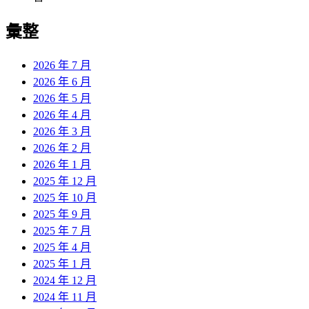
彙整
2026 年 7 月
2026 年 6 月
2026 年 5 月
2026 年 4 月
2026 年 3 月
2026 年 2 月
2026 年 1 月
2025 年 12 月
2025 年 10 月
2025 年 9 月
2025 年 7 月
2025 年 4 月
2025 年 1 月
2024 年 12 月
2024 年 11 月