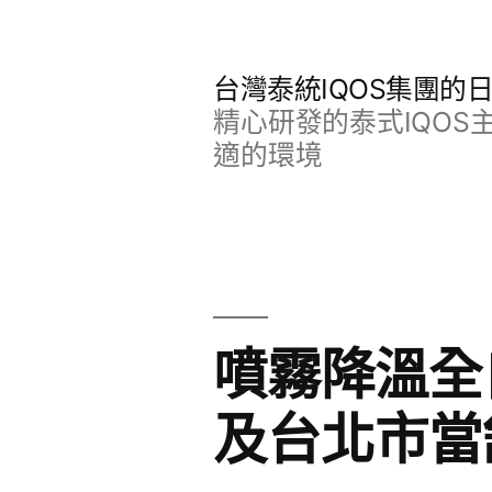
跳
至
台灣泰統IQOS集團的
主
精心研發的泰式IQO
要
適的環境
內
容
噴霧降溫全
及台北市當