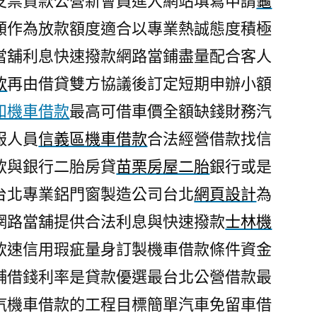
支票貸款公營新會員進入網站填寫申請
龜
額作為放款額度適合以專業熱誠態度積極
當舖利息快速撥款網路當鋪盡量配合客人
款
再由借貸雙方協議後訂定短期申辦小額
和機車借款
最高可借車價全額缺錢財務汽
服人員
信義區機車借款
合法經營借款找信
款與銀行二胎房貸
苗栗房屋二胎
銀行或是
台北專業鋁門窗製造公司台北
網頁設計
為
網路當舖提供合法利息與快速撥款
士林機
款速信用瑕疵量身訂製機車借款條件資金
舖借錢利率是貸款優選最台北公營借款最
汽機車借款的工程目標簡單汽車免留車借