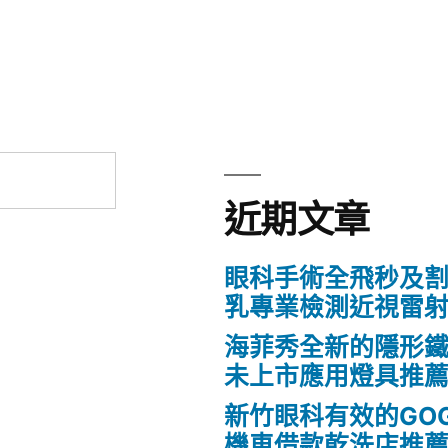
章:
近期文章
眼科手術全飛秒及割
乳專業檢測近視雷
海菲秀全新的隱形鐵
未上市應用燈具推
新竹眼科有效的GO
機車借款乾洗店推