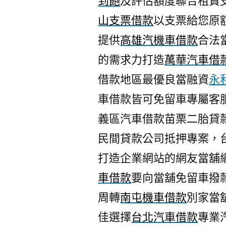
到飽
及評估額度聯合租賃
山支票借款
以支票給您原
提供
高雄汽機車借款
合法
的需求力打造
萬華汽車借
借款地區最優良當融資
永
車借款皆可免留車專屬客
義區汽車借款苗栗二胎貸
民間貸款公司抵押專案，
打造企業網站的網友當舖
車借款
要向當舖免留車撥
周轉
南屯機車借款
別家當
佳選擇
台北汽車借款
專業