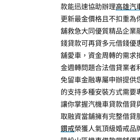
款能迅速協助辦理
高雄汽
更新最金價格且不扣重為
舖救急大同優質精品企業
錢貸款可再貸多元借錢優
舖愛車，資金周轉的需求
金週轉問題合法借貸業者
免留車金融專屬申辦提供
的支持多種安裝方式需要
讓你掌握汽機車貸款借貸
取融資當舖擁有完整借貸
鑽戒
榮獲人氣頂級婚戒品