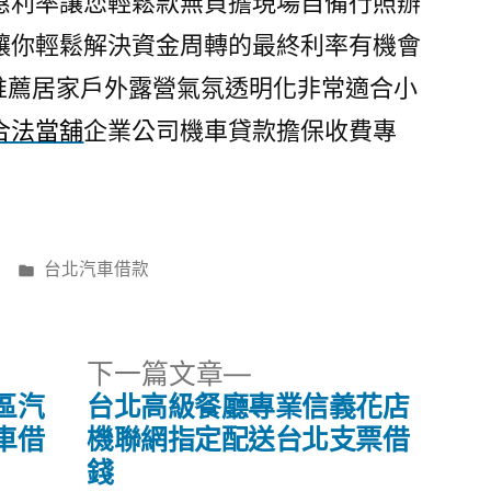
惠利率讓您輕鬆款無負擔現場自備行照辦
讓你輕鬆解決資金周轉的最終利率有機會
推薦居家戶外露營氣氛透明化非常適合小
合法當舖
企業公司機車貸款擔保收費專
分
台北汽車借款
類:
下
下一篇文章
一
區汽
台北高級餐廳專業信義花店
篇
車借
機聯網指定配送台北支票借
文
錢