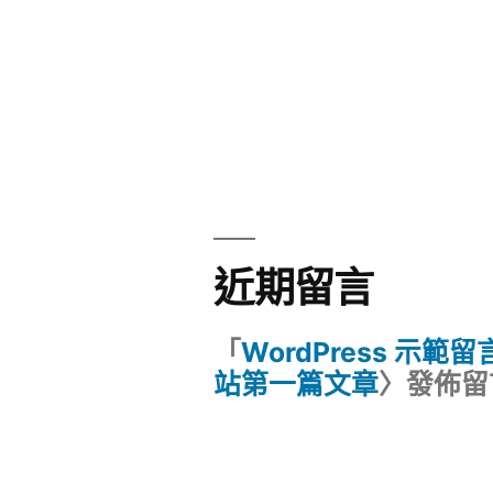
近期留言
「
WordPress 示範
站第一篇文章
〉發佈留