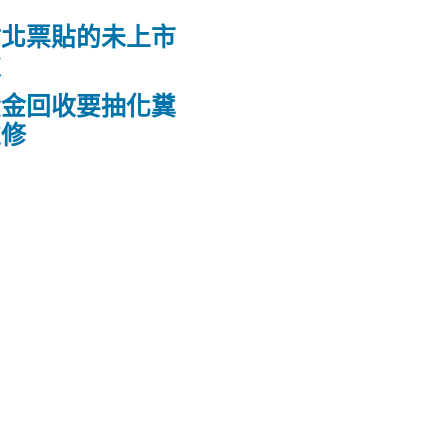
竹北票貼的未上市
款
黃金回收要抽化糞
維修