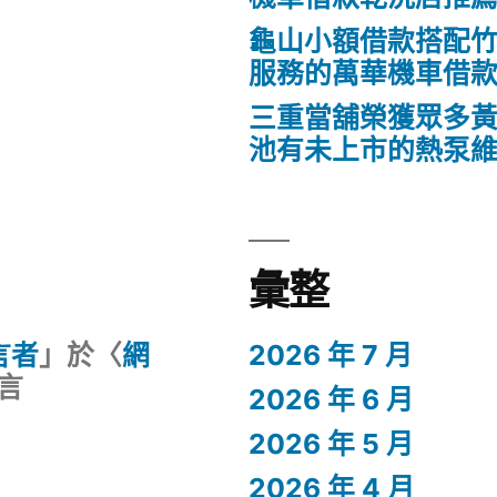
龜山小額借款搭配
服務的萬華機車借
三重當舖榮獲眾多
池有未上市的熱泵
彙整
留言者
」於〈
網
2026 年 7 月
言
2026 年 6 月
2026 年 5 月
2026 年 4 月