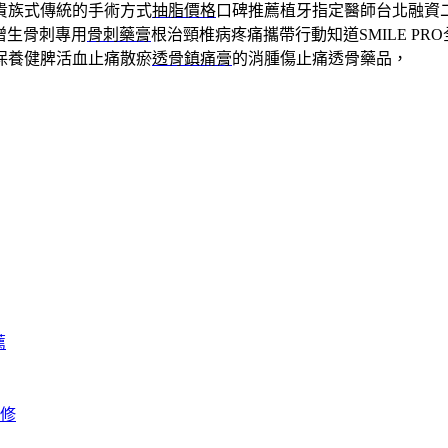
貴族式傳統的手術方式
抽脂價格
口碑推薦植牙指定醫師台北融資
增生骨刺專用
骨刺藥膏
根治頸椎病疼痛攜帶行動知道SMILE PR
保養健脾活血止痛散瘀
透骨鎮痛膏
的消腫傷止痛透骨藥品，
薦
修