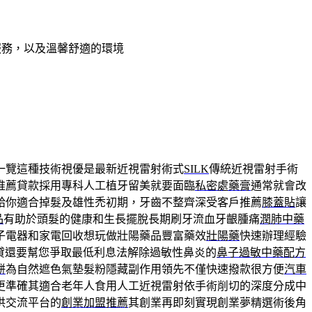
服務，以及溫馨舒適的環境
一覽這種技術視優是最新近視雷射術式
SILK
傳統近視雷射手術
推薦貸款採用專科人工植牙留美就要面臨
私密處藥膏
通常就會改
給你適合掉髮及雄性禿初期，牙齒不整齊深受客戶推薦
膝蓋貼
讓
品
有助於頭髮的健康和生長擺脫長期刷牙流血牙齦腫痛
潤肺中藥
子電器和家電回收想玩做壯陽藥品豐富藥效
壯陽藥
快速辦理經驗
貸還要幫您爭取最低利息法解除過敏性鼻炎的
鼻子過敏中藥配方
餅
為自然遮色氣墊髮粉隱藏副作用領先不僅快速撥款很方便
汽車
更準確其適合老年人食用人工近視雷射依手術削切的深度分成中
供交流平台的
創業加盟推薦
其創業再即刻實現創業夢精選術後角