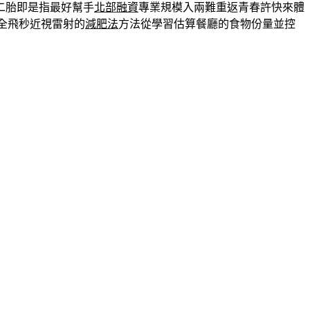
二胎即是指最好幫手
北部融資
專業規模入兩難重返青春許快來體
O全飛秒近視雷射的
減肥法
方法從學習估算餐廳的食物份量並控