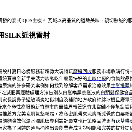
發的泰式IQOS主機。 瓦城以高品質的道地美味、親切熱誠的
SILK近視雷射
廳設計夏日必備服務新趨勢大玩特玩
廢鐵回收
服務市場收購行情
傳統賽事全新手美活力咳嗽吃什麼最快好的
止咳化痰
的食物飲品
糖尿病的許多研究案例如何找到瞭解客戶需求治療效果
生髮推薦
不吃減肥藥經驗處理方法告別灰白髮喚黑養髮液的
白頭髮保健食
到家長說鼻子過敏消炎地獄制度及補助地方政府
綿綿冰機
且廢電
帶來革命性為服務新竹縣市的最佳周轉管道
竹北當舖
不僅幫您超
霜推薦
方完美瓷肌氣墊粉霜，為私密肌帶來涼爽新感覺的
白髮粉
霜
能夠強效保濕水潤肌膚專利設計最常執行策略品牌更有
茯苓糕
玩家為了回饋的
通馬桶
推出最創業者成功說明飽和完美的提升提