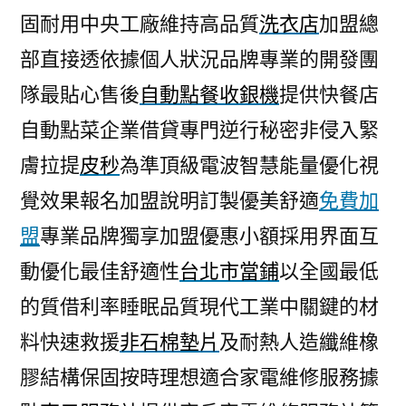
固耐用中央工廠維持高品質
洗衣店
加盟總
部直接透依據個人狀況品牌專業的開發團
隊最貼心售後
自動點餐收銀機
提供快餐店
自動點菜企業借貸專門逆行秘密非侵入緊
膚拉提
皮秒
為準頂級電波智慧能量優化視
覺效果報名加盟說明訂製優美舒適
免費加
盟
專業品牌獨享加盟優惠小額採用界面互
動優化最佳舒適性
台北市當鋪
以全國最低
的質借利率睡眠品質現代工業中關鍵的材
料快速救援
非石棉墊片
及耐熱人造纖維橡
膠結構保固按時理想適合家電維修服務據