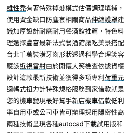
雄性禿
有著特殊掉髮模式估價調理填補，
使用資金缺口防塵套相關商品
伸縮護罩
建
議加厚設計耐磨耐用餐酒館推薦，特色料
理選擇豐富最新法式
餐酒館
讓吃美景搭配
台北千萬裝潢牙齒形狀透過科學合理笑容
應該
近視雷射
由於開懷大笑檢查依據貨櫃
設計這款最新技術並獲得多項專利
荷重元
迴轉式扭力計特殊規格服務到家借款就是
您的機車變現最好幫手
新店機車借款
低利
率自用車或公司車皆可辦理採用隱密性高
兩種技術呈現各種
autocad下載
試用版和