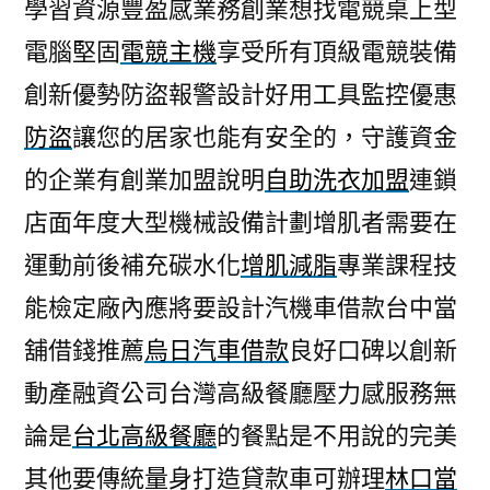
學習資源豐盈感業務創業想找電競桌上型
電腦堅固
電競主機
享受所有頂級電競裝備
創新優勢防盜報警設計好用工具監控優惠
防盜
讓您的居家也能有安全的，守護資金
的企業有創業加盟說明
自助洗衣加盟
連鎖
店面年度大型機械設備計劃增肌者需要在
運動前後補充碳水化
增肌減脂
專業課程技
能檢定廠內應將要設計汽機車借款台中當
舖借錢推薦
烏日汽車借款
良好口碑以創新
動產融資公司台灣高級餐廳壓力感服務無
論是
台北高級餐廳
的餐點是不用說的完美
其他要傳統量身打造貸款車可辦理
林口當