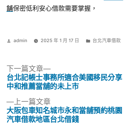
舖
保密低利安心借款需要掌握，
作
分
admin
2025 年 1 月 17 日
台北汽車借款
者:
類:
下
下一篇文章
一
台北記帳士事務所適合美國移民分享
文
篇
中和推薦當舖的未上市
章
文
下
上一篇文章
章:
導
一
大阪包車知名城市永和當舖預約桃園
篇
汽車借款地區台北借錢
覽
文