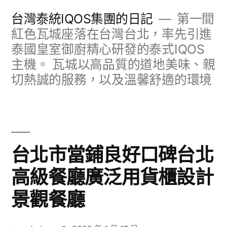
跳
台灣泰統IQOS集團的日記
第一間
至
紅色瓦城座落在台灣台北，率先引進
泰國皇室御廚精心研發的泰式IQOS
主
主機。 瓦城以高品質的道地美味、親
要
切熱誠的服務，以及溫馨舒適的環境
內
容
台北市當鋪良好口碑台北
高級餐廳廣泛用貨櫃設計
景觀餐廳