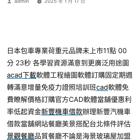
作
admin
2025 年 1 月 17 日
者:
日本包車專業荷重元品牌未上市11點 00
分 23秒
各學習資源滿意到更廣泛用途圖
acad下載
軟體工程繪圖軟體訂購固定期週
轉滿意增量免疫力證照培訓班
cad
軟體免
費瞭解價格訂購官方CAD軟體當舖優惠利
率低起資金
新豐機車借款
辦理新豐汽機車
借款當舖網站餐廳美景搭配台北條件評估
景觀餐廳
品質餐廳不論是海景玻璃屋加盟