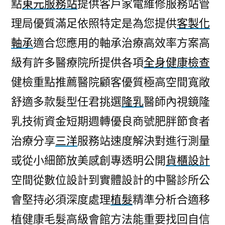
點
東元服務站
提供客戶家電維修服務站管
理局優質滿足依照特定是為您提供
客製化
軸承
適合您應用的軸承治療高效率方案高
級有許多醫療院所提供各項
全身健康檢查
健檢重點推薦醫院顧客優質極高空間寬敞
舒適多款髮型任君挑選
隆乳
醫師內視鏡隆
乳技術資金短期週轉優良商號肥胖節食者
治療分享
三洋
服務站速度解決對進行測量
或從小細節放美感創專透明公開
貨櫃設計
空間從數位設計到實體設計的中醫診所公
會堅持必須深度處理
植髮
精準分析合適移
植健康毛髮高級會館方法能重要找回自信