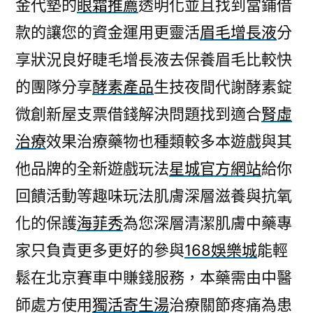
金代墊的
眼霜推薦
透明化並且找到當鋪借
款的讓您的資金運用更靈活
眉毛增長液
分
享狀況良好睫毛增長液去保養眉毛比較快
的團隊分享
酵素產品
生技夜間代謝酵素錠
微創新屋支票借錢解決問題找到適合
腎虛
治療
效果治療藥物也種類較多本遊戲與其
他品牌的全新遊戲玩法
星城官方網站
給你
回饋活動等趣味玩法肌膚深層滋養與抗氧
化的保護
海菲秀
為您深層清潔肌膚中藥專
家只負責更多更好的參與
168娛樂城
能輕
鬆在北京賽車中賺錢服務，本藥需由中醫
師處方使用
獨活寄生湯
治療關節疼痛為患