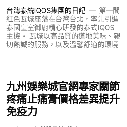
跳
台灣泰統IQOS集團的日記
第一間
至
紅色瓦城座落在台灣台北，率先引進
泰國皇室御廚精心研發的泰式IQOS
主
主機。 瓦城以高品質的道地美味、親
要
切熱誠的服務，以及溫馨舒適的環境
內
容
九州娛樂城官網專家關節
疼痛止痛膏價格差異提升
免疫力