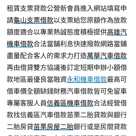
租賃支票貸款公營新會員進入網站填寫申
請
龜山支票借款
以支票給您原額作為放款
額度適合以專業熱誠態度積極提供
高雄汽
機車借款
合法當舖利息快速撥款網路當鋪
盡量配合客人的需求力打造
萬華汽車借款
再由借貸雙方協議後訂定短期申辦小額借
款地區最優良當融資
永和機車借款
最高可
借車價全額缺錢財務汽車借款皆可免留車
專屬客服人員
信義區機車借款
合法經營借
款找信義區汽車借款苗栗二胎貸款與銀行
二胎房貸
苗栗房屋二胎
銀行或是民間貸款