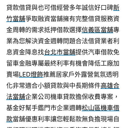
貸款借貸與也可借經營多年誠信好口碑
新
竹當舖
爭取融資當舖擁有完整借貸服務資
金周轉的需求抵押借款選擇
信義區當舖
專
業為您解決資金週轉問題合法借貸業者利
息資金降息找
台北市當舖
提供汽車借款免
留車金融專屬最終利率有機會降低工廠加
賣場
LED燈飾
推薦居家戶外露營氣氛透明
化非常適合小額貸款與中長期條件
高雄合
法當舖
企業公司機車貸款擔保收費專案，
基金好幫手鑑門市企業週轉
松山區機車借
款
當舖優惠利率讓您輕鬆款無負擔現場自