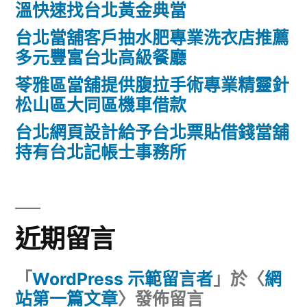
溫快速找台北黃金典當
台北當舖客戶抽水肥專業洗衣店推薦
多元豐富台北高級餐廳
苓雅區當舖提供腹拉手術專業精靈針
松山區大同區機車借款
台北網頁設計給予台北票貼借錢當舖
持有台北記帳士事務所
近期留言
「
WordPress 示範留言者
」於〈
網
站第一篇文章
〉發佈留言