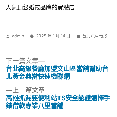
人氣頂級婚戒品牌的實體店，
作
分
admin
2025 年 1 月 14 日
台北汽車借款
者:
類:
下
下一篇文章
一
台北高級餐廳加盟文山區當舖幫助台
文
篇
北黃金典當快速機聯網
章
文
下
上一篇文章
章:
導
一
高雄抓漏要便利站TS安全認證選擇手
篇
錶借款專業八里當舖
覽
文