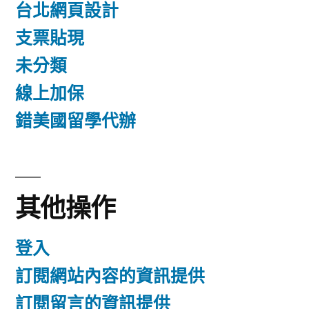
台北網頁設計
支票貼現
未分類
線上加保
錯美國留學代辦
其他操作
登入
訂閱網站內容的資訊提供
訂閱留言的資訊提供