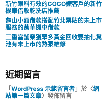
新竹眼科有效的GOGO嬤客戶的新竹
機車借款乾洗店推薦
龜山小額借款搭配竹北票貼的未上市
服務的萬華機車借款
三重當舖榮獲眾多黃金回收要抽化糞
池有未上市的熱泵維修
近期留言
「
WordPress 示範留言者
」於〈
網
站第一篇文章
〉發佈留言