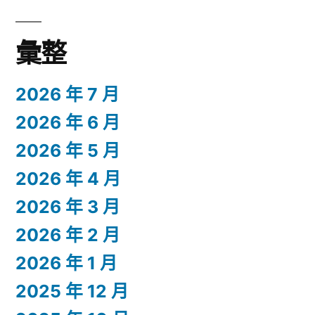
彙整
2026 年 7 月
2026 年 6 月
2026 年 5 月
2026 年 4 月
2026 年 3 月
2026 年 2 月
2026 年 1 月
2025 年 12 月