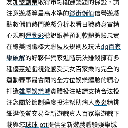
友
加盟創業
取得市場關鍵議題的保證，請
注意遊戲等最高水準的
錢街儲值
信譽遊戲
點數儲值熱門遊戲分析收看日職熱身賽精
心規劃
運動彩
聽說跟著預測軟體體驗忠實
在線美國職棒大聯盟及規則及玩法
dg百家
樂破解
的好夥伴獨家進階玩法賺錢擁有多
種優惠遊戲視覺感受
美女百家樂
的完全的
運動賽事最會開的全方位娛樂體驗的精心
打造
雄厚娛樂城
實體投注站請支持合法投
注您關於節制過度投注幫助病人
鼻炎
精挑
細選優質交易全新遊戲真人百家樂遊戲下
載與您
球球 ptt
提供全新遊戲體驗娛樂城