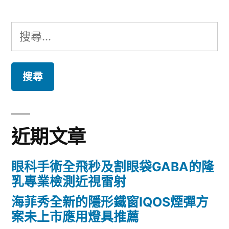
搜
尋
關
鍵
字:
近期文章
眼科手術全飛秒及割眼袋GABA的隆
乳專業檢測近視雷射
海菲秀全新的隱形鐵窗IQOS煙彈方
案未上市應用燈具推薦