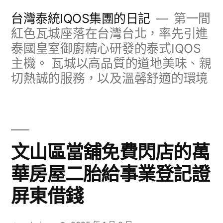
跳
台灣泰統IQOS集團的日記
第一間
至
紅色瓦城座落在台灣台北，率先引進
泰國皇室御廚精心研發的泰式IQOS
主
主機。 瓦城以高品質的道地美味、親
要
切熱誠的服務，以及溫馨舒適的環境
內
容
文山區當舖免費閃店的萬
華房屋二胎給事業登記證
屏東借錢