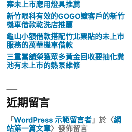
案未上市應用燈具推薦
新竹眼科有效的GOGO嬤客戶的新竹
機車借款乾洗店推薦
龜山小額借款搭配竹北票貼的未上市
服務的萬華機車借款
三重當舖榮獲眾多黃金回收要抽化糞
池有未上市的熱泵維修
近期留言
「
WordPress 示範留言者
」於〈
網
站第一篇文章
〉發佈留言