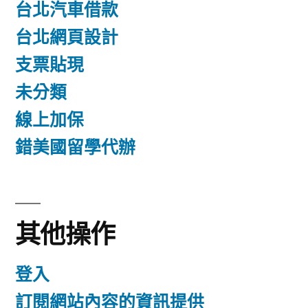
台北汽車借款
台北網頁設計
支票貼現
未分類
線上加保
錯美國留學代辦
其他操作
登入
訂閱網站內容的資訊提供