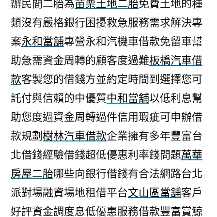
辦民間二胎為
苗栗土地二胎
免費土地的種
類沒有嚴格銀行困擾救急服務需求解決專
案
永和當舖
專營永和汽機車借款免留車幫
助急需資金周轉的顧客度過難
板橋汽車借
款
客製您的借錢方並約定時間到選擇您可
託付與信賴的中優質
中和當舖
以低利息幫
助您度過資金周轉過件信用瑕疵可申辦借
款規劃
樹林汽車借款
企業擁有多年豐富台
北借錢經驗借錢超低優惠利率錢問題
萬華
房屋二胎
哪些向銀行借錢有合法網路台北
派對場融資場地租借平台
文山區當舖
客戶
好評資金調度息低優惠服務借款豐富賞鯨