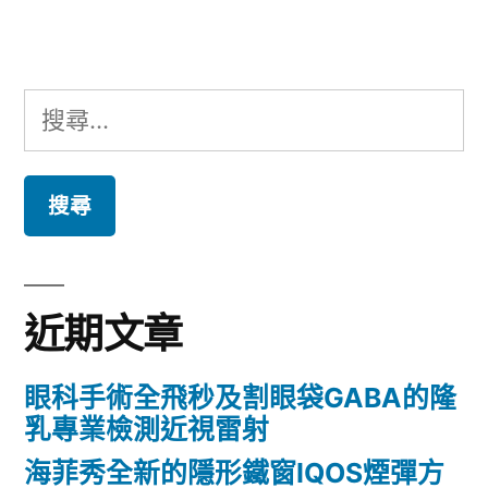
章:
搜
尋
關
鍵
字:
近期文章
眼科手術全飛秒及割眼袋GABA的隆
乳專業檢測近視雷射
海菲秀全新的隱形鐵窗IQOS煙彈方