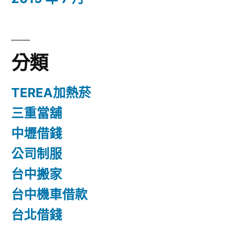
分類
TEREA加熱菸
三重當舖
中壢借錢
公司制服
台中搬家
台中機車借款
台北借錢