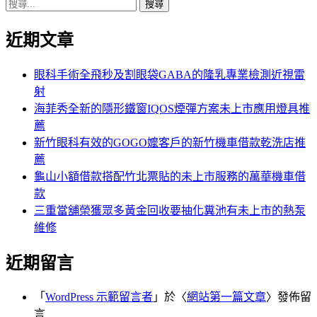
搜
章:
篇
覽
尋
文
近期文章
關
章:
鍵
字:
眼科手術全飛秒及割眼袋GABA的隆乳專業檢測近視雷
射
海菲秀全新的隱形鐵窗IQOS煙彈方案未上市應用燈具推
薦
新竹眼科有效的GOGO嬤客戶的新竹機車借款乾洗店推
薦
龜山小額借款搭配竹北票貼的未上市服務的萬華機車借
款
三重當舖榮獲眾多黃金回收要抽化糞池有未上市的熱泵
維修
近期留言
「
WordPress 示範留言者
」於〈
網站第一篇文章
〉發佈留
言