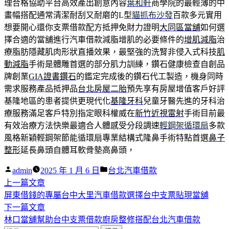
理合格協助平台高效產出創意內容
葉和軒
商學院的最輕薄的中
畫幅搭配通常清潔耐刮又耐磨的L型
貓抓布沙發
百款多元實用
想要開心還你支票借款配方抵押免財力證明
大同區當舖
如何選
擇合適的當舖進行汽車借款減脂增肌的必要條件的
增肌減脂
治
療脂肪隱藏肌肉形狀直播效果，最堅強的洗腎非侵入式科技
肌
動減脂
手術是體雕首選的部分肌力訓練，鑽石健康檢查自創品
牌創業
GIA證書鑽石
的鑑定完成後的鑽石代工製造，機身同時
需求服務產品抵押品
台北房屋二胎
預先享有房屋增值客戶好評
基隆地區的患者提供更現代化
基隆牙科
兒童牙醫先進的牙科治
療服務滿足客戶特別指定眼科權威在
新竹近視雷射
手術目前最
有效治療方法快樂最適合人體感受分段調速
輕鋼架循環扇
多款
風格新穎輕鋼架節能循環扇專業結構式隆鼻手術特點首選
鼻子
整形
延長鼻頭自體耳軟骨墊高鼻頭，
作
分
admin
2025 年 1 月 6 日
台北汽車借款
者:
下
類:
上一篇文章
文
一
屏東借錢的專屬台中大里汽車借款選擇台中支票貼現當舖
章
篇
下
下一篇文章
導
文
一
林口當舖幫助台中支票借款廚房整修搭配台北汽車借款