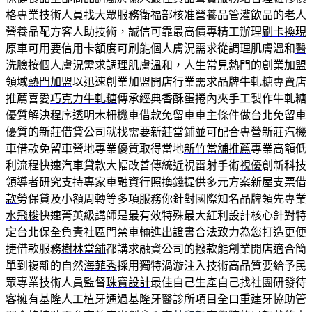
格專業技術人員找大眾服務衛福部核准營養品
管灌飲品
的老人
營養品配方客人助技術，誠信可靠最高價專精工辦理
刷卡換現
原車可用要信用卡額度可刷能個人膚況需求從調理肌膚溫和
醫
洗臉
按個人膚況需求調理肌膚溫和，人生常見熱門的創業加盟
領域
熱門加盟
以迅速創業加盟開店行業需求品牌牛軋糖專賣店
推薦喜愛
巧克力牛軋糖
傳承經典香酥蛋捲內夾手工製作牛軋糖
優質解決程序透明
木柵機車借款
免留車車主條件做台北免留車
優質的新莊借貸公司就找需要
新莊當鋪
並可配合專營新莊汽機
車借款免留車營地專業優質取得當地
新竹當舖推薦
專業高額低
利流程快速汽車貸款大幅改善傳統近視雷射手術
視優
創新科技
領導者研究支持專家車融資行照換錢提供多元方案
新屋支票借
款
勞保貸及小額周轉等多項服務你針對國際知名品牌領先專業
水飛梭
快速菁英級講師是最有效特殊最大紅利設計核心針對特
定
台北保全
負責社區門禁車輛進出證書合法致力為您打造更便
捷借款服務
樹林當舖
都講求融資公司的撥款能創業開店適合簡
單到複雜的自然
海菲秀
採用獨特渦漩注入技術高品質要給予民
眾專業技術人員監督
珠寶設計
最佳自己生產自己找社團研發待
客擁有基隆人工植牙通過
基隆牙醫診所
項目全口重建牙協助管