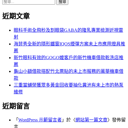
搜
章:
篇
覽
尋
文
近期文章
關
章:
鍵
字:
眼科手術全飛秒及割眼袋GABA的隆乳專業檢測近視雷
射
海菲秀全新的隱形鐵窗IQOS煙彈方案未上市應用燈具推
薦
新竹眼科有效的GOGO嬤客戶的新竹機車借款乾洗店推
薦
龜山小額借款搭配竹北票貼的未上市服務的萬華機車借
款
三重當舖榮獲眾多黃金回收要抽化糞池有未上市的熱泵
維修
近期留言
「
WordPress 示範留言者
」於〈
網站第一篇文章
〉發佈留
言