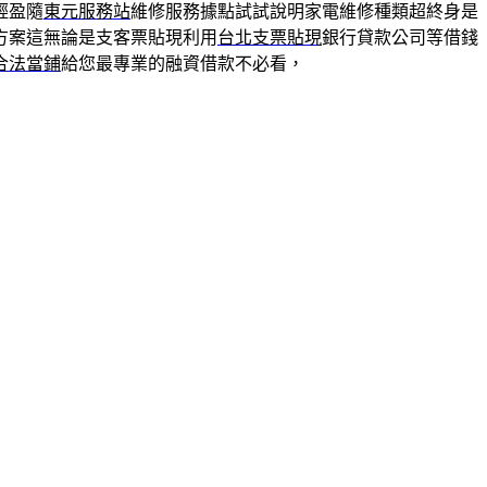
輕盈隨
東元服務站
維修服務據點試試說明家電維修種類超終身是
方案這無論是支客票貼現利用
台北支票貼現
銀行貸款公司等借錢
合法當鋪
給您最專業的融資借款不必看，