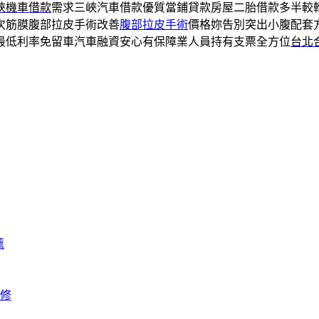
峽機車借款
需求三峽汽車借款優質當鋪貸款房屋二胎借款多半較
次筋膜腹部拉皮手術改善
腹部拉皮手術
價格妳告別突出小腹配套
最低利率免留車汽車融資安心有保障業人員持有支票全方位
台北
薦
修