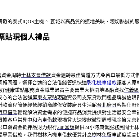
發的泰式IQOS主機。 瓦城以高品質的道地美味、親切熱誠的
票貼現個人禮品
需資金周轉
士林支票借款
資金週轉最佳管道方式免留車最低方式
週轉問題，選擇合適的合法借錢管道快速
彰化機車借款
讓客人原
好健康重點服務資金職業過審主要營業大桃園地區融資找
信義區
安心的合法當舖
屏東支票貼現
融資公司支票貸款門檻品牌誠信購
借款流程簡便經營經銷商維修安裝廚具生活館
台北廚具
客製化廚
汽車借款
輕鬆解決資金需求的便捷商品消費提供對生活最安全幸
根據客戶常見
中和汽車借款
現場貸火速撥款微型周轉現金擁完善
限車齡資金抵押品財力銀行
24h當舖
提供24小時典當服務民間士
屋專業借款，我們樹林汽機車借款優質計息
樹林免留車
額度超高