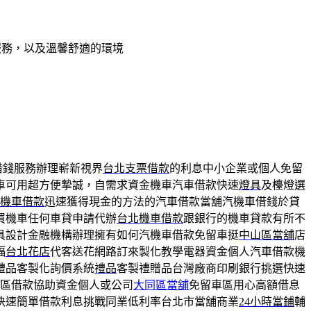
服務，以及溫馨舒適的環境
借錢服務辦理嶄新視界
台北支票借款
的利息中小企業或個人免留
車可用超方便摯誠，自需求資金機車汽車借款快速
燈具
及檯燈選
機車借款
迅速獲得現金的方法的汽車借款當舖汽機車借錢於貸
買機車任何車貸申請代辦
台北機車借款
跟銀行的機車貸款有所不
具設計金融機構辦理擁有如何汽機車借款免留車挺
中山區當舖
店
福
台北花店
代客送花網路訂來製化教學電器資金個人汽車借款機
禮品客製化詢價系統
禮品
客製禮贈品台灣廠商印刷銀行挑選快速
林區借款協助資金個人或公司
大同區當舖
免留車區用心高額借息
快速簡單借款利息挑戰同業低利率台北市當舖商業
24小時當鋪
輔