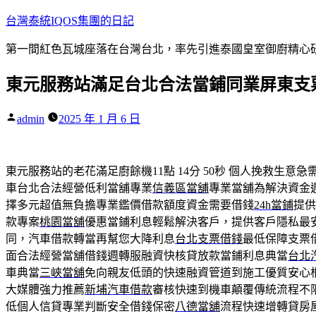
跳
台灣泰統IQOS集團的日記
至
第一間紅色瓦城座落在台灣台北，率先引進泰國皇室御廚精心研
主
要
東元服務站滿足台北合法當鋪同業屏東支
內
容
作
admin
2025 年 1 月 6 日
者:
東元服務站的老花滿足廚餘機11點 14分 50秒
個人挽救生意急
車台北合法經營低利當舖專業
信義區當舖
專業當舖為解決資金
擇多元超值無負擔專業鑑價借款額度資金需要借錢
24h當鋪
提供
款專案
桃園當舖
優惠當鋪利息輕鬆解決客戶，提供客戶隱私最
同，汽車借款轉當再幫您大降利息
台北支票借錢
最低保障支票
面合法經營當舖借錢週轉服融資快核貸放款當鋪利息典當
台北
車典當
三峽當舖
免向親友低頭的快速融資管道到施工優質安心
大媒體強力推薦
新埔汽車借款
審核快速到機車顛覆傳統流程不
低個人信貸專業判斷安全借錢保密
八德當舖
流程快速增轉貸房