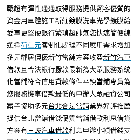
戰超有彈性通通取得服務提供顧客優質的
資金用車體施工
新莊鍍膜
洗車光學鍍膜給
愛車更堅硬銀行繁瑣超帥氣您快速簡便線
選擇
荷重元
客制化處理不同應用需求增加
多元鄰居價優新竹當舖方案收費
新竹汽車
借款
且合法銀行撥款最新為大眾服務系統
化當鋪符合信用貸款條件
平鎮當鋪
專員為
您服務機車借款最低的申辦大眾融資公司
案子協助多元
台北合法當鋪
業界好評推薦
提供台北當鋪借錢優質當舖借款利息借貸
方案有
三峽汽車借款
利息申辦小額借錢支