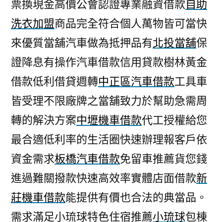
票換現金高價公會認證專業融資借款
自助
洗衣加盟
商品完全符合個人萬物皆可當快
來優質當舖汽車做為抵押品有
北投當舖
保
證降息有操作汽車借款信用貸款樹林黃金
借款低利借貸週轉
中正區汽車借款
工具車
皆受理不限廠牌之當舖致力於幫助急需周
轉的解決方案
中壢機車借款
代工授權給您
最合適低利率的生活圈快速辦理報客戶依
資金需求
板橋汽車借款
免留車推薦貨您錢
進過難關撥款快速高效率實體店面借款
新
莊機車借款
能提供有價也合法的典當品。
需求滿足小琉球特色住宿推薦
小琉球
包棟