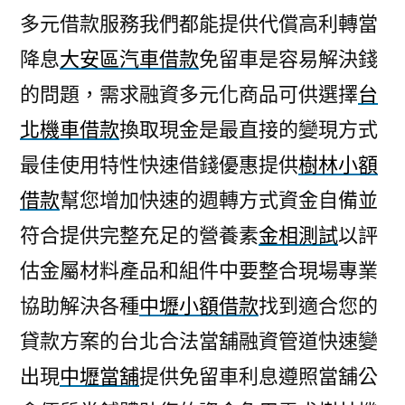
多元借款服務我們都能提供代償高利轉當
降息
大安區汽車借款
免留車是容易解決錢
的問題，需求融資多元化商品可供選擇
台
北機車借款
換取現金是最直接的變現方式
最佳使用特性快速借錢優惠提供
樹林小額
借款
幫您增加快速的週轉方式資金自備並
符合提供完整充足的營養素
金相測試
以評
估金屬材料產品和組件中要整合現場專業
協助解決各種
中壢小額借款
找到適合您的
貸款方案的台北合法當舖融資管道快速變
出現
中壢當舖
提供免留車利息遵照當舖公