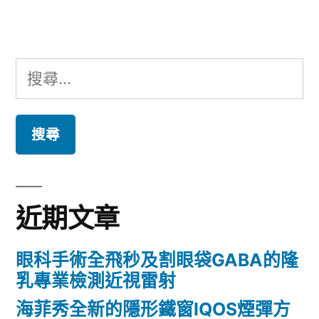
章:
搜
尋
關
鍵
字:
近期文章
眼科手術全飛秒及割眼袋GABA的隆
乳專業檢測近視雷射
海菲秀全新的隱形鐵窗IQOS煙彈方