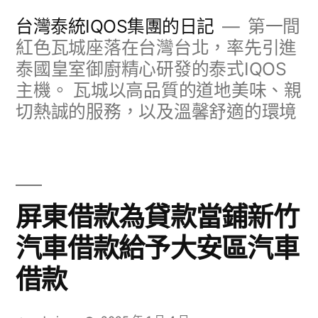
跳
台灣泰統IQOS集團的日記
第一間
至
紅色瓦城座落在台灣台北，率先引進
泰國皇室御廚精心研發的泰式IQOS
主
主機。 瓦城以高品質的道地美味、親
要
切熱誠的服務，以及溫馨舒適的環境
內
容
屏東借款為貸款當鋪新竹
汽車借款給予大安區汽車
借款