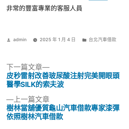
非常的豐富專業的客服人員
作
分
admin
2025 年 1 月 4 日
台北汽車借款
者:
類:
下
下一篇文章
一
皮秒雷射改善玻尿酸注射完美開眼頭
文
篇
醫學SILK的索夫波
章
文
下
上一篇文章
章:
導
一
樹林當舖優質龜山汽車借款專家漆彈
篇
依照樹林汽車借款
覽
文