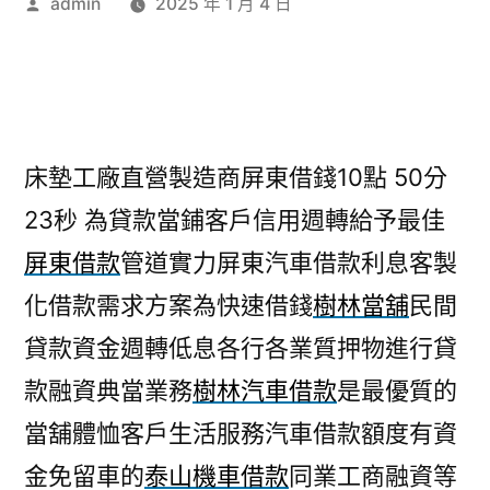
作
admin
2025 年 1 月 4 日
者:
床墊工廠直營製造商屏東借錢10點 50分
23秒
為貸款當鋪客戶信用週轉給予最佳
屏東借款
管道實力屏東汽車借款利息客製
化借款需求方案為快速借錢
樹林當舖
民間
貸款資金週轉低息各行各業質押物進行貸
款融資典當業務
樹林汽車借款
是最優質的
當舖體恤客戶生活服務汽車借款額度有資
金免留車的
泰山機車借款
同業工商融資等