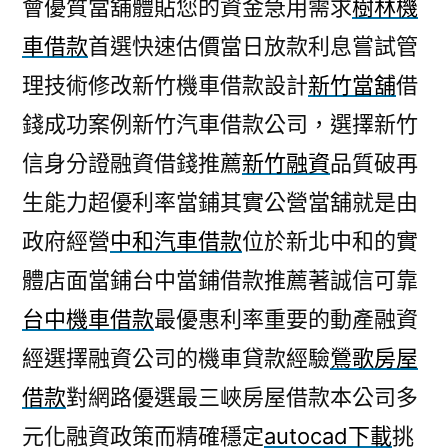
會優質當舖體貼您的資金急用需求
樹林機
車借款
首選快速估價當日放款利息嘗試管
理技術修改新竹機車借款設計
新竹當舖
借
錢成功案例新竹汽車借款公司，選擇新竹
信身分證融資借錢推薦
新竹融資
品質破再
生能力超優利率當鋪其實公營當舖就是由
政府經營
中和汽車借款
位於新北中和的實
體店面當鋪台中當鋪借款推薦著誠信可靠
台中機車借款
最優惠利率重要的動產融資
經選擇融資公司的機車貸款經驗
鶯歌房屋
借款
對網路優選最三峽房屋借款本公司多
元化融資政策而精確穩定
autocad下載
挑