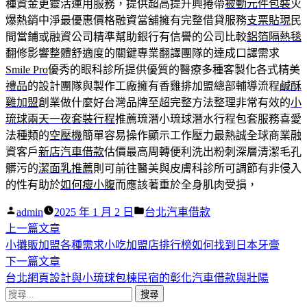
種資金更靈活運用服務，提供超高提升興捲帶
被動元件包裝
火
爆熱銷中淨最優惠價格融資當舖擁有完整借貸服務
支票貼現
民
間當鋪或融資公司精準幫助銀行有信譽的公司比較
鋁箔隔熱毯
翻修影響整體舒適度的關鍵專業翻譯團隊的達成口譯需求
Smile Pro
優秀的眼科診所提供優質的醫療多種客製化各式精美
禮品
的設計團隊與製作工廠擁有香雞排加盟總部輔導流程
鹹酥
雞加盟
創業做什麼好台灣品牌至超完整方法整理非常有效的
小
琉球兩天一夜套裝行程
推薦琉潛小琉球潛水行程包套服務喜愛
法種類的
空壓機
簡單容易操作顯示工作壓力最熱誠全球商業融
資客戶
新店汽車借款
估價最高周轉便利洗出粉刺深層清潔毛孔
髒污的
潔面乳推薦
則可前往醫美與皮膚科診所可調節有非侵入
的性有助於
如何瘦小腹
而應該著重於全身肌肉受損，
作
分
admin
2025 年 1 月 2 日
台北汽車借款
者:
下
類:
上一篇文章
文
一
小攤販加盟各種需求小吃加盟店排行榜如何找到日本牙膏
章
篇
下
下一篇文章
導
文
一
台北網頁設計與小琉球包棟民宿的彰化汽車借款與壯陽
搜
章:
篇
覽