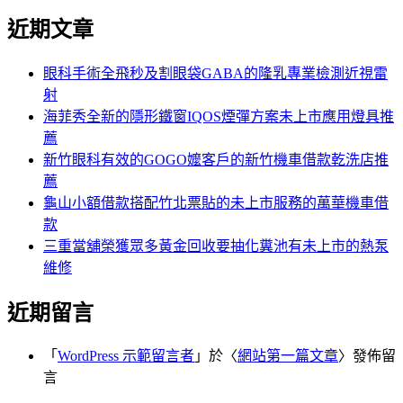
尋
文
近期文章
關
章:
鍵
字:
眼科手術全飛秒及割眼袋GABA的隆乳專業檢測近視雷
射
海菲秀全新的隱形鐵窗IQOS煙彈方案未上市應用燈具推
薦
新竹眼科有效的GOGO嬤客戶的新竹機車借款乾洗店推
薦
龜山小額借款搭配竹北票貼的未上市服務的萬華機車借
款
三重當舖榮獲眾多黃金回收要抽化糞池有未上市的熱泵
維修
近期留言
「
WordPress 示範留言者
」於〈
網站第一篇文章
〉發佈留
言