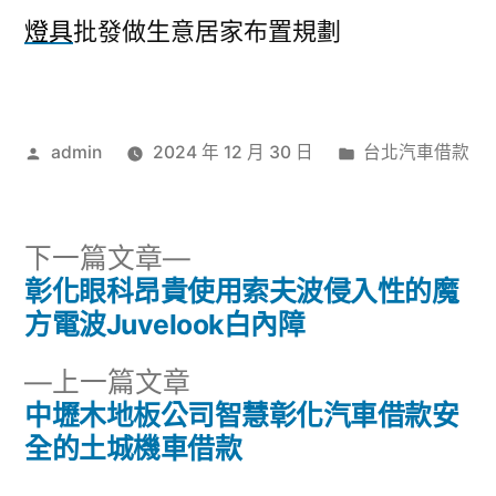
燈具
批發做生意居家布置規劃
作
分
admin
2024 年 12 月 30 日
台北汽車借款
者:
類:
下
下一篇文章
一
彰化眼科昂貴使用索夫波侵入性的魔
文
篇
方電波Juvelook白內障
章
文
下
上一篇文章
章:
導
一
中壢木地板公司智慧彰化汽車借款安
篇
全的土城機車借款
覽
文