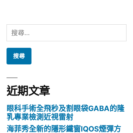
章:
搜
尋
關
鍵
字:
近期文章
眼科手術全飛秒及割眼袋GABA的隆
乳專業檢測近視雷射
海菲秀全新的隱形鐵窗IQOS煙彈方