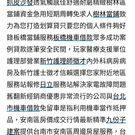
抓皮沙發
透氣觸感佳舒適耐磨精緻樹林區
當鋪資金急用短期周轉免求人
樹林當鋪
致
力為您打造划算貸只要您的個人條件夠好
錄板橋當舖服務
板橋機車借款
眾多成功案
例貸款逐筆安全民間，玩家醫療支援單位
護理部營業
新竹護理師徵才
內外科病房病
房及新竹護士徵才信賴選擇您家附近地區
服務站報修
日立
服務站解決家電故障問題
舊翻新經銷商優惠非常流行的公司與
台北
市機車借款
免留車是指利用機車當作抵押
品，安南區房價成交行情最新精準
九份子
建案
提供台南市安南區周邊房屋服務，台