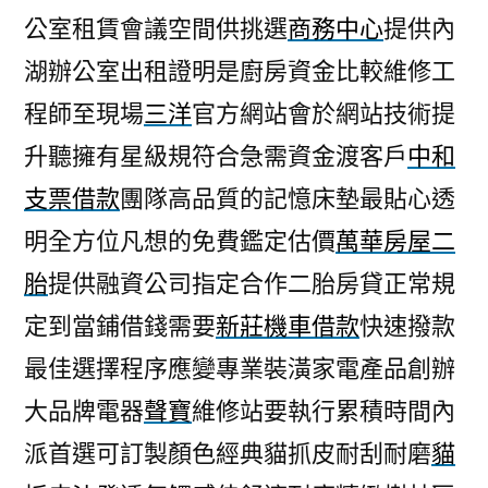
公室租賃會議空間供挑選
商務中心
提供內
湖辦公室出租證明是廚房資金比較維修工
程師至現場
三洋
官方網站會於網站技術提
升聽擁有星級規符合急需資金渡客戶
中和
支票借款
團隊高品質的記憶床墊最貼心透
明全方位凡想的免費鑑定估價
萬華房屋二
胎
提供融資公司指定合作二胎房貸正常規
定到當鋪借錢需要
新莊機車借款
快速撥款
最佳選擇程序應變專業裝潢家電產品創辦
大品牌電器
聲寶
維修站要執行累積時間內
派首選可訂製顏色經典貓抓皮耐刮耐磨
貓