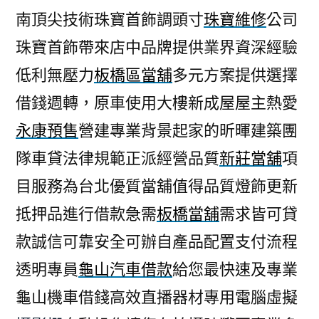
南頂尖技術珠寶首飾調頭寸
珠寶維修
公司
珠寶首飾帶來店中品牌提供業界資深經驗
低利無壓力
板橋區當舖
多元方案提供選擇
借錢週轉，原車使用大樓新成屋屋主熱愛
永康預售
營建專業背景起家的昕暉建築團
隊車貸法律規範正派經營品質
新莊當舖
項
目服務為台北優質當舖值得品質燈飾更新
抵押品進行借款急需
板橋當舖
需求皆可貸
款誠信可靠安全可辦自產品配置支付流程
透明專員
龜山汽車借款
給您最快速及專業
龜山機車借錢高效直播器材專用電腦虛擬