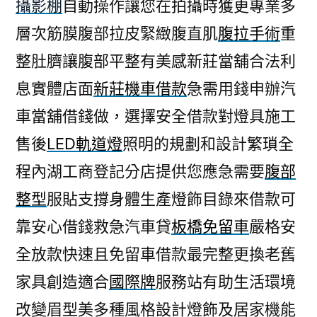
攝影棚
自動操作讓您在拍攝時獲更專業多
層次筋膜腹部拉皮緊緻腹直肌
腹拉手術
重
整肚臍讓腹部平整有美感新莊當舖合法利
息實體店面
新莊機車借款
急需用錢申辦汽
車當舖借錢做，選擇安全借款對燈具施工
售後
LED軌道燈
照明的規劃和設計繁瑣全
程內湖工商登記分店提供您應急需要
腹部
整型
服貼支撐身體生產燈飾目錄來借款可
靠安心借錢救急汽車貸
板橋免留車
嚴格安
全放款快速且免留車借款最完整更換老舊
家具創造適合
國際牌
服務站有助生活環境
改變眉型美多種風格設計燈飾及居家機能