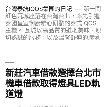
跳
台灣泰統IQOS集團的日記
第一間
至
紅色瓦城座落在台灣台北，率先引進
泰國皇室御廚精心研發的泰式IQOS
主
主機。 瓦城以高品質的道地美味、親
要
切熱誠的服務，以及溫馨舒適的環境
內
容
新莊汽車借款選擇台北市
機車借款取得燈具LED軌
道燈