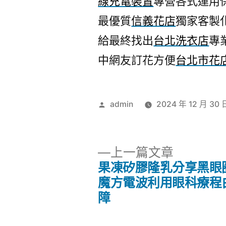
線充電裝置
專營各式運用
最優質
信義花店
獨家客製
給最終找出
台北洗衣店
專
中網友訂花方便
台北市花
作
admin
2024 年 12 月 30 
者:
下
上一篇文章
一
果凍矽膠隆乳分享黑眼
文
篇
魔方電波利用眼科療程
文
障
章
章: