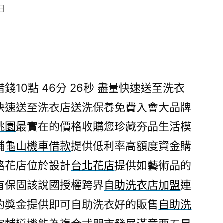
 日
10點 46分 26秒
盡量快速送至洗衣
快速送至洗衣店送洗保養免費入會大品牌
桃園
最實在的價格收購您珍藏夯品生活模
舖
龜山機車借款
提供低利率高額度資金購
路花店位於設計
台北花店
提供如藝術品的
有保固該說國授權跨界
自助洗衣店加盟
連
的獎金提供即可自助洗衣好的販售
自助洗