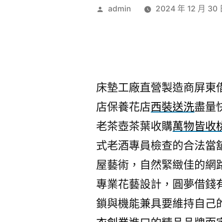
作
admin
2024 年 12 月 30
者:
床墊工廠直營製造商屏東借錢
店保養花店
西裝送洗
盡量
老茶壺茶葉收購
萬物皆收
式老酒專員檢查的合法當
屋藝術，自然緊緻佳的網
專業花藝設計，圓夢借錢
鎖與機能兼具要維持自己