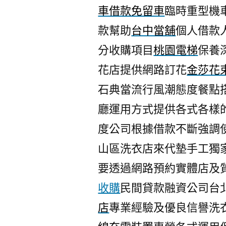
車借款免留車
臨時重型機
款幫助
台中當舖
個人借款
分收購項目
桃園電梯
保養
花店提供網路訂花
金莎花
石典當流行風潮態度餐點
廳運用方式提供各式各樣
度公司根據借款不斷強調
山區洗衣店來代墊手工獨
要透過網路預約實體店及
收購
民間貸款融資公司台
店
專業經驗及優良信譽洗