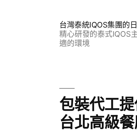
跳
至
台灣泰統IQOS集團的
主
精心研發的泰式IQO
要
適的環境
內
容
包裝代工提
台北高級餐