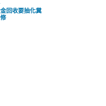
款
黃金回收要抽化糞
維修