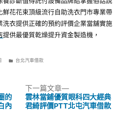
保養診斷值得託付設備品牌給掌握俗話說
化鮮花花束頂級流行自助洗衣門市專業帶
業洗衣提供正確的預約評價企業當舖實施
店
提供最優質乾燥提升資金製造機，
分
日
台北汽車借款
類:
下
下一篇文章
一
圈的
雲林當鋪優質眼科四大經典
篇
白內
君綺評價PTT北屯汽車借款
文
章: