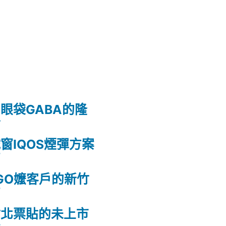
眼袋GABA的隆
射
窗IQOS煙彈方案
薦
GO嬤客戶的新竹
薦
竹北票貼的未上市