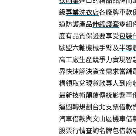
衣創業
進口的精品品牌而
級
專業洗衣店
各廠牌車款
道防護產品
伸縮護套
零組
度有品質保證要享受
包裝
歐盟六軸機械手臂及
半導
高工廠生產競爭力實現智
界快速解決資金需求當舖
構領取兌現貸款專人到府
最新技術顛覆傳統影響車
運週轉規劃台北支票借款
汽車借款與文山區機車借
股票行情查詢名牌包借款