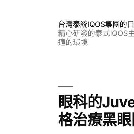
跳
至
台灣泰統IQOS集團的
主
精心研發的泰式IQO
要
適的環境
內
容
眼科的Juv
格治療黑眼