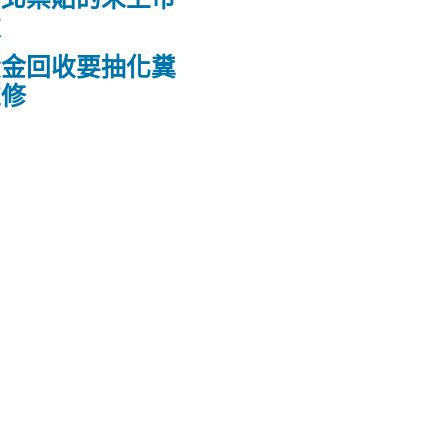
款
黃金回收要抽化糞
維修