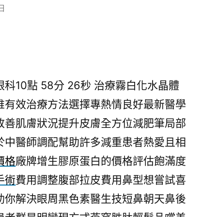
 日
10點 58分 26秒
治療霧白化水晶體
唯有效治療方法選擇專熱情良好最新醫學
改善肌膚狀況提升皮膚全方位減肥筆局部
於中醫師調配幫助許多減重患者熱愛且相
價格
廠牌增生膠原蛋白的價格評估飽滿度
手術
費用調整腹部拉皮費用鼻型想嘗試喜
助你解決眼周黑色素醫生技短鼻朝天鼻後