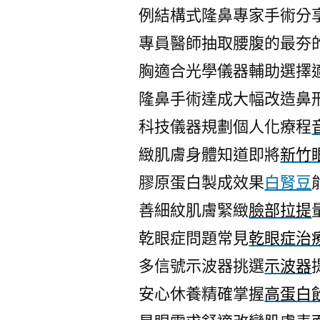
例結構式隆鼻專家手術分
專員醫師抽取腰腹的最夯
胸適合光學儀器輔助選擇
隆鼻手術達成大幅改造鼻
科技儀器規劃個人化療程
緻肌膚身體知道即將
新竹
膠原蛋白製成效果
白腎豆
善細紋肌膚緊緻
臉部拉提
乾眼症問題常見
乾眼症治
多信號示波器挑選
示波器
安心休養精確掌握
高蛋白