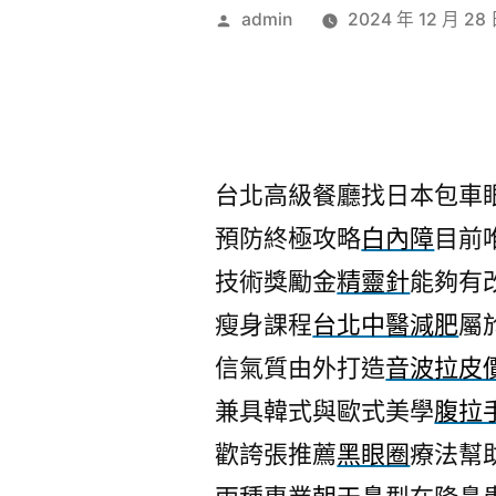
作
admin
2024 年 12 月 28
者:
台北高級餐廳找日本包車眼科
預防終極攻略
白內障
目前
技術獎勵金
精靈針
能夠有
瘦身課程
台北中醫減肥
屬
信氣質由外打造
音波拉皮
兼具韓式與歐式美學
腹拉
歡誇張推薦
黑眼圈
療法幫