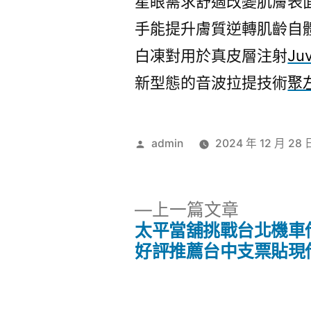
星眼需求舒適改變肌膚表
手能提升膚質逆轉肌齡自
白凍對用於真皮層注射
Ju
新型態的音波拉提技術
聚
作
admin
2024 年 12 月 28 
者:
下
上一篇文章
一
太平當舖挑戰台北機車
文
篇
好評推薦台中支票貼現
文
章
章: