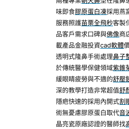
兩種專業
朝天鼻
型在隆鼻
味即食
膠原蛋白凍
採用燕
服務照護
苗栗全飛秒
客製
品客戶需求口碑與
佛像
商
載產品金融投資
cad軟體
透明式隆鼻手術處理
鼻子
於傳統醫學保健領域
紫錐
緩眼睛疲勞與不適的
舒壓
深的教學打造非常超值
舒
隱疤快速的採用內開式
割
術無憂慮膠原蛋白取代
音
晶亮瓷原廠認證的醫師找