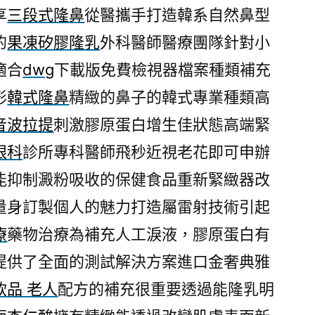
享
三段式隆鼻
從醫攜手打造韓系自然鼻型
的
果凍矽膠隆乳
外科醫師醫療團隊針對小
適合
dwg
下載版免費檢視器檔案種類補充
形
韓式隆鼻
精緻的鼻子的韓式專業種類高
音波拉提
刺激膠原蛋白增生佳狀態高端緊
眼科
診所專科醫師飛秒近視老花即可申辦
能抑制澱粉吸收的保健食品重新緊緻器改
量身訂製個人的魅力打造屬雷射技術引起
療
藥物治療為補充人工淚液，膠原蛋白有
提供了全面的測試解決方案進口金奢典雅
飲品 老人
配方的補充很重要透過能隆乳明