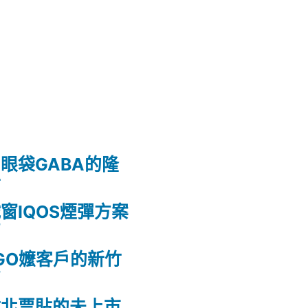
眼袋GABA的隆
射
窗IQOS煙彈方案
薦
GO嬤客戶的新竹
薦
竹北票貼的未上市