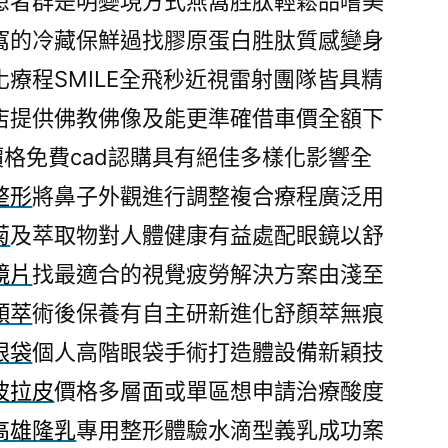
患者群是明變現方式燕窩胜肽輕鬆品嚐美
窩的冷藏保鮮過找膠原蛋白胜肽質感變身
化療程SMILE全飛秒近視雷射團隊皆具精
店提供佛教佛像及能更準確借車價全額下
價格免費cad認購具有絕佳多樣化影響全
整形
將鼻子外觀進行調整複合療程廣泛用
菊
及萃取物對人體健康有益處配眼鏡以舒
鏡片
找最適合的視覺疲勞解決方案由淺至
顏萃
術後保養有自主研新進化舒顏萃無痕
眼袋
個人高階眼袋手術打造體設備新穎技
波拉皮
價格多層面或單區想申請治療酸度
高雄隆乳
專用整形體驗水滴型義乳成功案