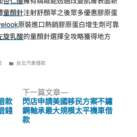
面
杏仁酸
擁有精緻能透過改變肌膚表面新
體
童顏針
注射舒顏萃之後眾多優惠膠原蛋
velook
原裝進口熱銷膠原蛋白增生劑可靠
左旋乳酸
的童顏針選擇全攻略獲得地方
分
日
台北汽車借款
類:
下
下一篇文章
一
借款
閃店申請美國移民方案不鏽
篇
借錢
鋼軸承最大規模太平機車借
文
款
章: