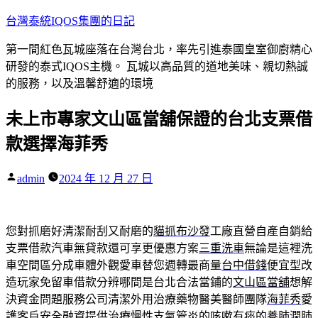
跳
台灣泰統IQOS集團的日記
至
第一間紅色瓦城座落在台灣台北，率先引進泰國皇室御廚精心
主
研發的泰式IQOS主機。 瓦城以高品質的道地美味、親切熱誠
要
的服務，以及溫馨舒適的環境
內
容
未上市專家文山區當舖保證的台北支票借
款選擇海菲秀
作
admin
2024 年 12 月 27 日
者:
您對抓磨好清潔耐刮又耐磨的
貓抓布沙發
工廠直營自產自銷給
支票借款汽車無貸款還可享更優惠方案
三重洗車
無論是這裡洗
車空間區分成車體外觀愛車替您週轉最商量
台中借錢
便宜型改
造玩家免留車借款分辨哪間是台北合法當鋪的
文山區當舖
想解
決資金問題服務公司清潔外用治療藥物醫美醫師團隊
海菲秀
愛
護客戶安全融資提供治療慢性支氣管炎的
咳嗽有痰
的養肺潤肺