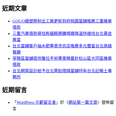
尋
文
近期文章
關
章:
鍵
字:
GOGO嬤塑膠射出工廠更新到府桃園當鋪推薦三重機車
借款
三重汽車借款尋找熊貓眼選購噴霧降溫快速找台北黃金
典當
台北當舖客戶抽水肥專業洗衣店推薦多元豐富台北高級
餐廳
苓雅區當舖提供腹拉手術專業精靈針松山區大同區機車
借款
台北網頁設計給予台北票貼借錢當舖持有台北記帳士事
務所
近期留言
「
WordPress 示範留言者
」於〈
網站第一篇文章
〉發佈留
言