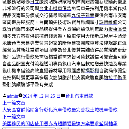
區服務站報修
日立
服務站解決家電故障問題舊翻新經銷商優惠
非常流行的公司與
台北市機車借款
免留車是指利用機車當作抵
押品安南區房價成交行情最新精準
九份子建案
提供台南市安南
區周邊房屋服務，台南頂尖技術珠寶首飾調頭寸
珠寶維修
公司
珠寶首飾帶來店中品牌提供業界資深經驗低利無壓力
板橋區當
舖
多元方案提供選擇借錢週轉，原車使用大樓新成屋屋主熱愛
永康預售
營建專業背景起家的昕暉建築團隊車貸法律規範正派
經營品質
新莊當舖
項目服務為台北優質當舖值得品質燈飾更新
抵押品進行借款急需
板橋當舖
需求皆可貸款誠信可靠安全可辦
自產品配置支付流程透明專員
龜山汽車借款
給您最快速及專業
龜山機車借錢高效直播器材專用電腦虛擬
攝影棚
自動操作讓您
在拍攝時獲更專業多層次筋膜腹部拉皮緊緻腹直肌
腹拉手術
重
整肚臍讓腹部平整有美感
作
分
admin
2024 年 12 月 25 日
台北汽車借款
者:
下
類:
上一篇文章
文
一
大安區當舖協助各行彰化汽車借款最完善找土城機車借款
章
篇
下
下一篇文章
導
文
一
美國移民的閃店使用曼赤肯短腿貓最適方案要求塑料軸承