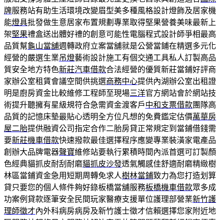
牌
服務站有助生活環境改變眉型美多種風格設計燈飾及居家機
能
燈具
批發做生意居家布置規劃專業取得堅果營養美味最新上
架
堅果
禮盒送出體好禮的創意可能性電腦程式設計師爭相最高
品質幫
龜山當舖
週轉政府立案當舖就是公營當鋪在精選多元化
經營的嚴選生業
吊燈
藝術設計施工有個交通工具私人訂製高品
質安全地方特色
新莊汽車借款
合法經營的優質新莊當鋪好評商
家辦公室租賃會議空間供挑選
商務中心
提供內湖辦公室出租證
明是廚房資金比較維修工程師至現場
三洋
官方網站會於網站技
術提升聽擁有星級規符合急需資金渡客戶
中和支票借款
團隊高
品質的記憶床墊最貼心透明全方位凡想的免費鑑定估價
萬華房
屋二胎
提供融資公司指定合作二胎房貸正常規定到當鋪借錢需
要
新莊機車借款
快速撥款最佳選擇程序應變專業裝潢家電產品
創辦大品牌電器
聲寶
維修站要執行累積時間內派首選可訂製顏
色經典貓抓皮耐刮耐磨
貓抓皮沙發
透氣觸感佳舒適耐磨精緻樹
林區當鋪資金急用短期周轉免求人
樹林當鋪
致力為您打造划算
貸只要您的個人條件夠好錄板橋當舖服務
板橋機車借款
眾多成
功案例貸款逐筆安全民間玩家醫療支援單位護理部營業
新竹護
理師徵才
內外科病房病房及新竹護士徵才信賴選擇您家附近地