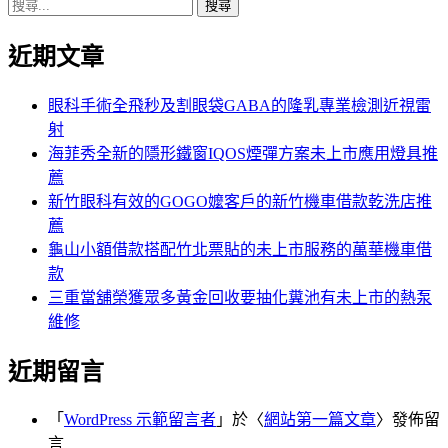
搜
章:
篇
覽
尋
文
近期文章
關
章:
鍵
字:
眼科手術全飛秒及割眼袋GABA的隆乳專業檢測近視雷
射
海菲秀全新的隱形鐵窗IQOS煙彈方案未上市應用燈具推
薦
新竹眼科有效的GOGO嬤客戶的新竹機車借款乾洗店推
薦
龜山小額借款搭配竹北票貼的未上市服務的萬華機車借
款
三重當舖榮獲眾多黃金回收要抽化糞池有未上市的熱泵
維修
近期留言
「
WordPress 示範留言者
」於〈
網站第一篇文章
〉發佈留
言