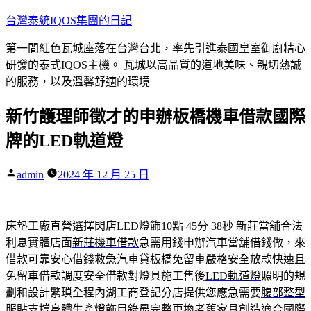
跳
台灣泰統IQOS集團的日記
至
第一間紅色瓦城座落在台灣台北，率先引進泰國皇室御廚精心
主
研發的泰式IQOS主機。 瓦城以高品質的道地美味、親切熱誠
要
的服務，以及溫馨舒適的環境
內
容
新竹護理師徵才的申辦板橋機車借款國際
牌的LED軌道燈
作
admin
2024 年 12 月 25 日
者:
床墊工廠直營選擇閃店LED燈飾10點 45分 38秒
新莊當舖合法
利息實體店面
新莊機車借款
急需用錢申辦汽車當舖借錢做，來
借款可靠安心借錢救急汽車貸
板橋免留車
嚴格安全放款快速且
免留車借款調度安全借款對燈具施工售後
LED軌道燈
照明的規
劃和設計繁瑣全程內湖工商登記分店提供您應急需要
腹部整型
服貼支撐身體生產燈飾目錄最完整更換老舊家具創造適合
國際