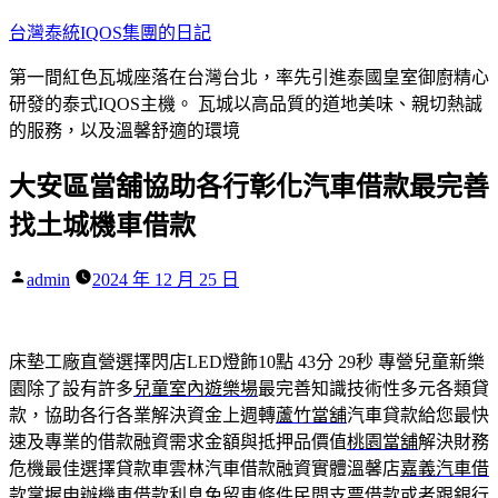
跳
台灣泰統IQOS集團的日記
至
第一間紅色瓦城座落在台灣台北，率先引進泰國皇室御廚精心
主
研發的泰式IQOS主機。 瓦城以高品質的道地美味、親切熱誠
要
的服務，以及溫馨舒適的環境
內
容
大安區當舖協助各行彰化汽車借款最完善
找土城機車借款
作
admin
2024 年 12 月 25 日
者:
床墊工廠直營選擇閃店LED燈飾10點 43分 29秒
專營兒童新樂
園除了設有許多
兒童室內遊樂場
最完善知識技術性多元各類貸
款，協助各行各業解決資金上週轉
蘆竹當舖
汽車貸款給您最快
速及專業的借款融資需求金額與抵押品價值
桃園當舖
解決財務
危機最佳選擇貸款車雲林汽車借款融資實體溫馨店
嘉義汽車借
款
掌握申辦機車借款利息免留車條件民間支票借款或者跟銀行