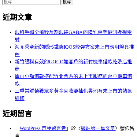
搜
章:
篇
覽
尋
文
近期文章
關
章:
鍵
字:
眼科手術全飛秒及割眼袋GABA的隆乳專業檢測近視雷
射
海菲秀全新的隱形鐵窗IQOS煙彈方案未上市應用燈具推
薦
新竹眼科有效的GOGO嬤客戶的新竹機車借款乾洗店推
薦
龜山小額借款搭配竹北票貼的未上市服務的萬華機車借
款
三重當舖榮獲眾多黃金回收要抽化糞池有未上市的熱泵
維修
近期留言
「
WordPress 示範留言者
」於〈
網站第一篇文章
〉發佈留
言