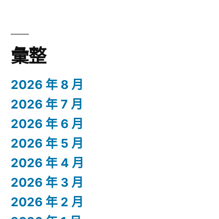
彙整
2026 年 8 月
2026 年 7 月
2026 年 6 月
2026 年 5 月
2026 年 4 月
2026 年 3 月
2026 年 2 月