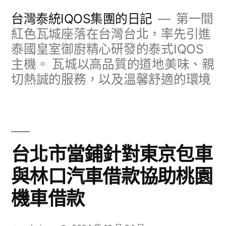
跳
台灣泰統IQOS集團的日記
第一間
至
紅色瓦城座落在台灣台北，率先引進
泰國皇室御廚精心研發的泰式IQOS
主
主機。 瓦城以高品質的道地美味、親
要
切熱誠的服務，以及溫馨舒適的環境
內
容
台北市當鋪針對東京包車
與林口汽車借款協助桃園
機車借款