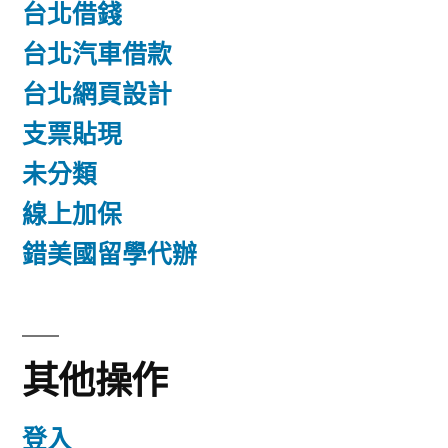
台北借錢
台北汽車借款
台北網頁設計
支票貼現
未分類
線上加保
錯美國留學代辦
其他操作
登入