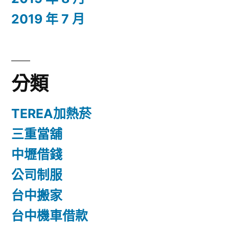
2019 年 7 月
分類
TEREA加熱菸
三重當舖
中壢借錢
公司制服
台中搬家
台中機車借款