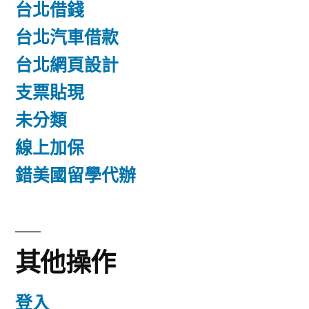
台北借錢
台北汽車借款
台北網頁設計
支票貼現
未分類
線上加保
錯美國留學代辦
其他操作
登入