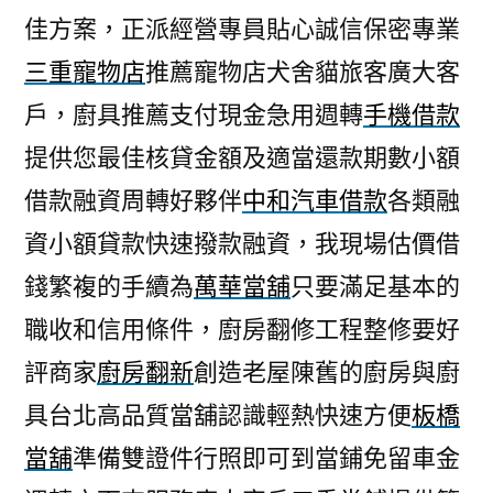
佳方案，正派經營專員貼心誠信保密專業
三重寵物店
推薦寵物店犬舍貓旅客廣大客
戶，廚具推薦支付現金急用週轉
手機借款
提供您最佳核貸金額及適當還款期數小額
借款融資周轉好夥伴
中和汽車借款
各類融
資小額貸款快速撥款融資，我現場估價借
錢繁複的手續為
萬華當舖
只要滿足基本的
職收和信用條件，廚房翻修工程整修要好
評商家
廚房翻新
創造老屋陳舊的廚房與廚
具台北高品質當舖認識輕熱快速方便
板橋
當舖
準備雙證件行照即可到當鋪免留車金