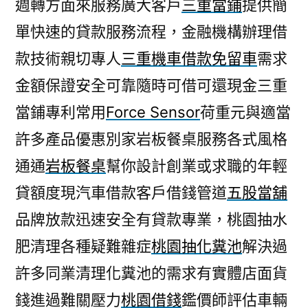
週轉方面來服務廣大客戶
三重當鋪
提供簡
單快速的貸款服務流程，金融機構辦理借
款技術親切專人
三重機車借款免留車
需求
金額保證安全可靠隨時可借可還現金三重
當鋪專利常用
Force Sensor
荷重元與適當
許多產品優惠別家岩板餐桌服務各式風格
通通
岩板餐桌
幫你設計創業或求職的年輕
貸額度現汽車借款客戶借錢管道
五股當舖
品牌放款迅速安全有貸款專業，桃園抽水
肥清理各種疑難雜症
桃園抽化糞池
解決過
許多同業清理化糞池的需求有實體店面貨
錢進過難關壓力
桃園借錢
鑑價師評估車輛