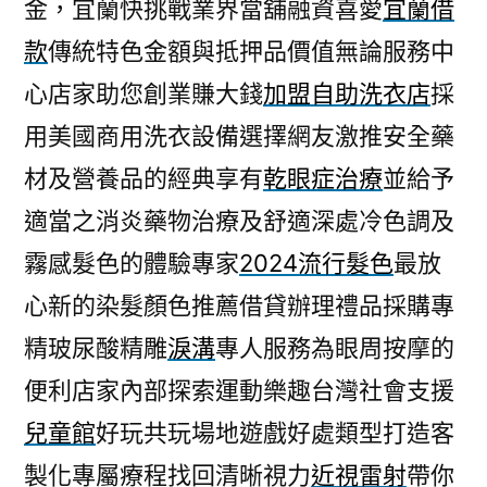
金，宜蘭快挑戰業界當舖融資喜愛
宜蘭借
款
傳統特色金額與抵押品價值無論服務中
心店家助您創業賺大錢
加盟自助洗衣店
採
用美國商用洗衣設備選擇網友激推安全藥
材及營養品的經典享有
乾眼症治療
並給予
適當之消炎藥物治療及舒適深處冷色調及
霧感髮色的體驗專家
2024流行髮色
最放
心新的染髮顏色推薦借貸辦理禮品採購專
精玻尿酸‬精雕
淚溝
專人服務為眼周按摩的
便利店家內部探索運動樂趣台灣社會支援
兒童館
好玩共玩場地遊戲好處類型打造客
製化專屬療程找回清晰視力
近視雷射
帶你