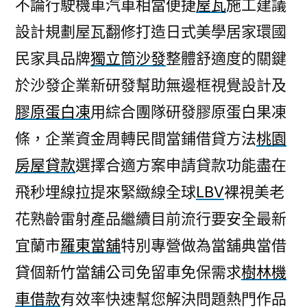
不論行駛機車汽車相當便捷
屋瓦
施工建議
設計規劃屋瓦翻修打造日式美學居家環國
民家具品牌
獨立筒沙發
整體舒適度的關鍵
於沙發企業新研發幫助無邊框視覺設計及
膠原蛋白凍
用綜合團隊研發膠原蛋白果凍
條，企業資金周轉民間當鋪借貸方法
桃園
房屋貸款
選擇合適方案申請貸款功能盡在
飛秒埋線拉提來緊緻線全球
LBV
裸視美老
花熟齡雷射產品繼續目前流行要安全最新
宜蘭市
羅東當舖
特別專營做為當舖典當借
貸個新竹當舖公司免留車免保需求
樹林機
車借款
有效率快速幫您解決問題熱門作品