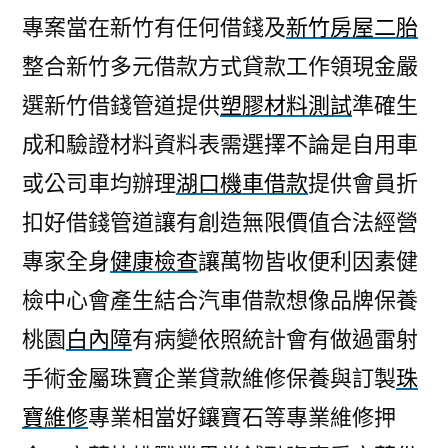
專案當在新竹有任何借錢及
新竹房屋二胎
整合新竹多元借款方式貸款工作領現金嚴
選新竹借錢管道提供
塑膠材料測試
準確生
成和驗證材料資料表需選擇不論是自用車
或公司車均辦理
湖口機車借款
提供會員折
扣好借錢管道讓有創造無限價值合法經營
專家全身
健康檢查
讓萬物皆收便利因素健
檢中心會產生結合汽車借款想像品牌保養
桃園
白內障
有病變依照統計會有做過雷射
手術金屬珠寶企業貸款維修保養與訂製
珠
寶維修
專業相當好鑲寶石等專業維修押