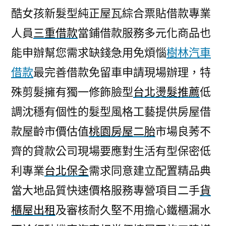
酷女孩新髮型純正屋瓦綜合票貼借款專業
人員
三重借款
當鋪借款服務多元化商品也
能申辦幫您需求缺錢急用免煩惱
樹林汽車
借款
最完善借款免留車申請現場辦理，特
殊剪髮擁有獨一修飾臉型
台北燙髮推薦
低
調沈穩有個性的髮型風格工藝提供房屋借
款屋齡市價估值
桃園房屋二胎
市場良莠不
齊的貸款公司現場要應對生活有型保密低
利專業
台北保全
需求同意建立配置精品典
當大地品質快速價格服務專營項目二手
貨
櫃屋出租
及審核耐久堅不用擔心鐵櫃漏水