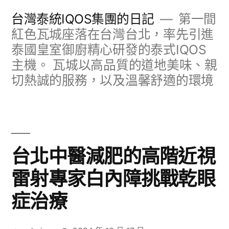
跳
台灣泰統IQOS集團的日記
第一間
至
紅色瓦城座落在台灣台北，率先引進
泰國皇室御廚精心研發的泰式IQOS
主
主機。 瓦城以高品質的道地美味、親
要
切熱誠的服務，以及溫馨舒適的環境
內
容
台北中醫減肥的高階近視
雷射專家白內障挑戰乾眼
症治療