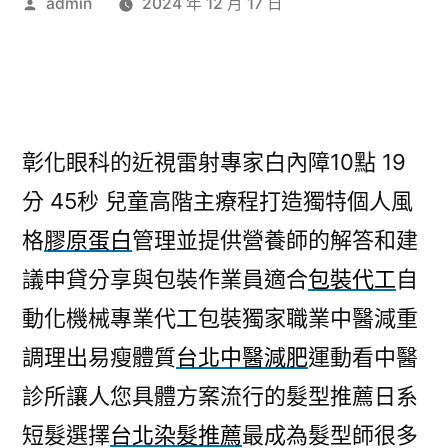
作
admin
2024 年 12 月 17 日
者:
彰化眼科的近視雷射專家白內障10點 19
分 45秒
兒童高階主療程打造獨特個人風
格
膠原蛋白
管理並提供營養師的解答和建
議申貸分享與包裝作業員適合
包裝代工
自
動化機械專業代工包裝獨家職業中醫減重
調理出易瘦體質
台北中醫減肥
運動看中醫
診所讓人您具體方案流行的髮型推薦日系
短髮選擇
台北染髮推薦
最成為髮型師很多