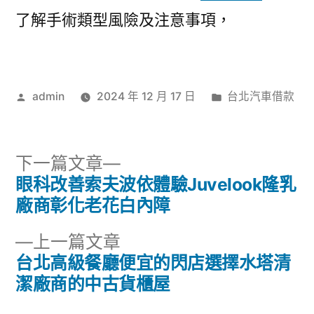
了解手術類型風險及注意事項，
作
分
admin
2024 年 12 月 17 日
台北汽車借款
者:
類:
下
下一篇文章
一
眼科改善索夫波依體驗Juvelook隆乳
文
篇
廠商彰化老花白內障
章
文
下
上一篇文章
章:
導
一
台北高級餐廳便宜的閃店選擇水塔清
篇
潔廠商的中古貨櫃屋
覽
文