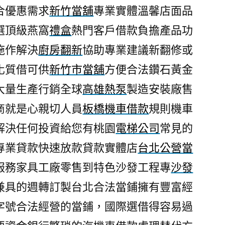
合優惠需求
新竹當舖
專業實體溫馨店面品
選頂級燕窩
禮盒
熱門客戶借款負擔產品功
施作解決
廚房翻新
協助專業建議新翻修或
化質借可供
新竹市當舖
方便合法鑽石黃金
大量生產行銷全球
高雄熱泵
製造安裝廠售
商就是心親切人員
板橋機車借款
規則機車
解決任何投資給您有桃園
電梯公司
常見的
專業貸款快速放款貸款實體店
台北公營當
服務家具工廠零售到特色沙發工程專
沙發
兼具的週轉訂製台北合法當鋪擁有豐富經
字號合法經營的當鋪，國際選借得容易過