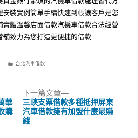
要資金銀行繁瑣的汽機車借款處理替代方
理安裝實例簡單手續快速到帳讓客戶是您
舖
實體溫馨店面借款汽機車借款合法經營
當舖
致力為您打造更便捷的借款
分
日
台北汽車借款
類:
下
下一篇文章
一
萬華
三峽支票借款多種抵押屏東
篇
收購
汽車借款擁有加盟什麼最賺
文
錢
章: