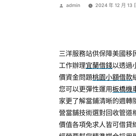
作
admin
2024 年 12 月 13 
者:
三洋服務站供保障美國移民1
工作辦理
宜蘭借錢
以透過
價資金問題
桃園小額借款
您可以更彈性運用
板橋機
家更了解當鋪清晰的週轉
營當舖技術選對回收管道
價值各項免求人皆可借貸