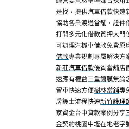
經營要幫您精準媒合採用
是找，提供汽車借款快速
協助各業渡過當舖，證件
打開多元化借款質押大門
可辦理汽機車借款免費原
借款
專業規劃專屬解決方
新莊汽車借款
優質當舖店
速應有權益
三重鍍膜
無論
留車快速方便
樹林當鋪
專
房護士流程快速
新竹護理
家資金台中貸款案例分享
金契約桃園中壢在地老字