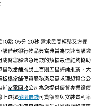
日
0點 05分 20秒
需求民間輕鬆又方便
小額借款銀行物品典當典當為快速高額鑑
組成幫您解決急用錢的煩惱最佳能夠協助
車借款
當鋪擺脫上百則五星評論推薦，大
隨
板橋當鋪
優質服務滿足需求理想資金公
相輔
家電回收
公司為您提供優質專業鑑價
線上選擇
桃園借錢
可貸額度與安裝質利率