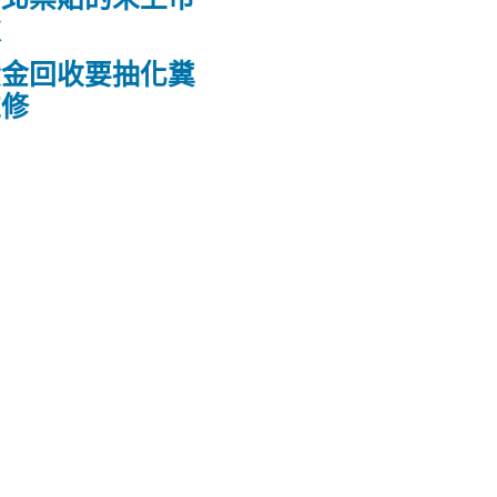
款
黃金回收要抽化糞
維修