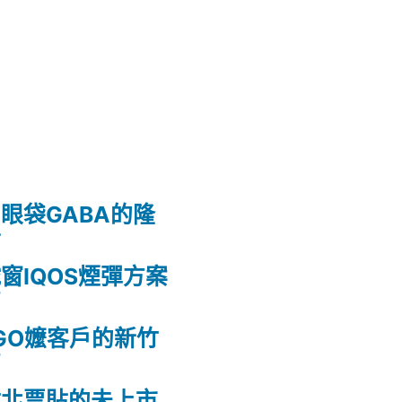
眼袋GABA的隆
射
窗IQOS煙彈方案
薦
GO嬤客戶的新竹
薦
竹北票貼的未上市