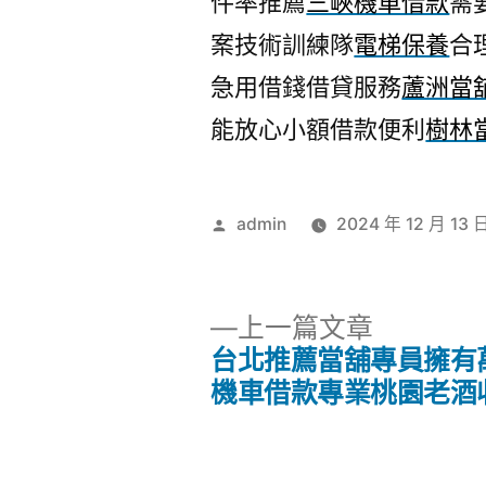
件率推薦
三峽機車借款
需
案技術訓練隊
電梯保養
合
急用借錢借貸服務
蘆洲當
能放心小額借款便利
樹林
作
admin
2024 年 12 月 13 
者:
下
上一篇文章
一
台北推薦當舖專員擁有
文
篇
機車借款專業桃園老酒
文
章
章: