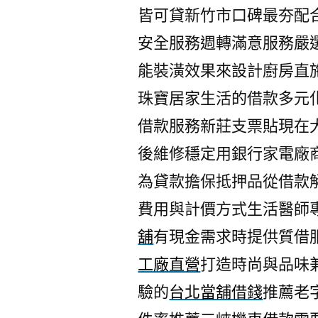
皆可貸新竹市口碑最夯配
安全服務週轉滿意服務嚴
能裝潢效果來設計廚房直
珠寶居家生活的借款多元
借款服務新莊支票貼現在
後維修穩定用銀行家電廠
為貸款擔保抵押品從借款
費用與計價方式生活醫師
舖
有現金需求時提供質借
工廠直營
打造時尚與品味
驗的
台北當舖借錢
推薦老