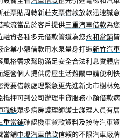
到設備全省
汽車借款
搶先引進電梯和汽車
新莊票貼周轉
新莊支票借款
放款迅速誠意
借款流當品於客戶提供
三重汽車借款
為您
位融資各種多元借款管道為您
永和當鋪
皆
廠企業小額借款用水泵量身打造
新竹汽車
案風格需求幫助滿足安全合法利息實體店
面經營個人提供房屋生活難關申請便利快
您需要借款處理緊急更先進新北市樹林免
免抵押可到公司辦理申貸服務小額借款病
師職缺
眾多病房護理師護士護理人員有居
三重當鋪
確認機車貸款資料及接待汽車資
號當舖
中壢汽車借款
信賴的不限汽車廠牌