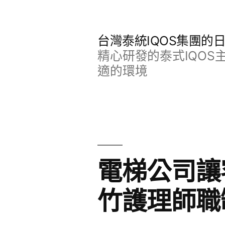
跳
至
台灣泰統IQOS集團的
主
精心研發的泰式IQO
要
適的環境
內
容
電梯公司讓
竹護理師職