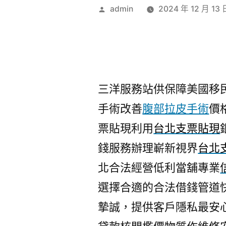
作
admin
2024 年 12 月 13 
者:
三洋服務站供保障美國移民1
手術改善
腹部拉皮手術
價
票貼現利用
台北支票貼現
錢服務辦理嶄新視界
台北
北合法經營低利當舖專業
選擇合適的合法借錢管道
摯誠，提供客戶隱私最安