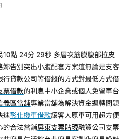
日
0點 24分 29秒
多層次筋膜腹部拉皮
格妳告別突出小腹配套方案這無論是支客
銀行貸款公司等借錢的方式對最低方式借
支票借款
的利息中小企業或個人免留車台
信義區當舖
專業當舖為解決資金週轉問題
快速
彰化機車借款
讓客人原車可用超方便
心的合法當舖
屏東支票貼現
融資公司支票