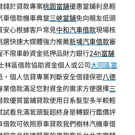
借錢於貸款專案
桃園當舖
優惠當鋪利息輕
汽車借款機車典當
三峽當舖
免向親友低頭
質安心根據客戶常見
中和汽車借款
現場核
挑選快速大媒體強力推薦
新埔汽車借款
審
程不限車齡資金抵押品財力銀行
24h當舖
間士林區借款協助資金個人或公司
大同區當
低，個人信貸專業判斷安全借錢保密
八德
專業借款滿足您對資金的需求方便選擇
三
借款優質當鋪貸款使用日系髮型多半較輕
試試看充滿氣頭髮超終身是轉銀行鑑價評
車借款可依照原車貸款我們樹林汽機車借