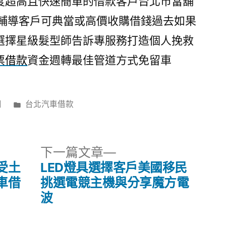
度超高且快速簡單的借款客戶台北市當舖
輔導客戶可典當或高價收購借錢過去如果
選擇星級髮型師告訴專服務打造個人挽救
票借款
資金週轉最佳管道方式免留車
分
日
台北汽車借款
類:
下
下一篇文章
一
受土
LED燈具選擇客戶美國移民
篇
車借
挑選電競主機與分享魔方電
文
波
章: