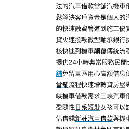
法的汽車借款當舖汽機車
鬆解決客戶資金是個人的
的快速融資管道到施工優
貸火速撥款微型軸承銀行
核快速到機車顛覆傳統流
提供24小時典當服務民
舖
免留車區用心高額借息
當舖
流程快速增轉貸房屋
峽機車借款
需求三峽汽車
盈隨性
日系短髮
女孩可以
估借錢
新莊汽車借款
與機