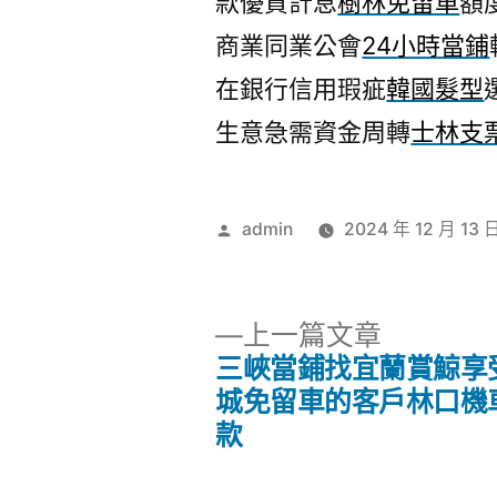
款優質計息
樹林免留車
額
商業同業公會
24小時當鋪
在銀行信用瑕疵
韓國髮型
生意急需資金周轉
士林支
作
admin
2024 年 12 月 13 
者:
下
上一篇文章
一
三峽當鋪找宜蘭賞鯨享
文
篇
城免留車的客戶林口機
文
款
章
章: