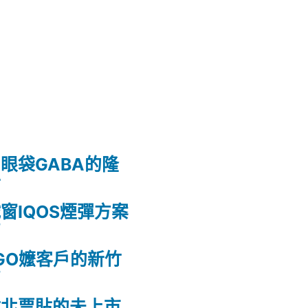
眼袋GABA的隆
射
窗IQOS煙彈方案
薦
GO嬤客戶的新竹
薦
竹北票貼的未上市