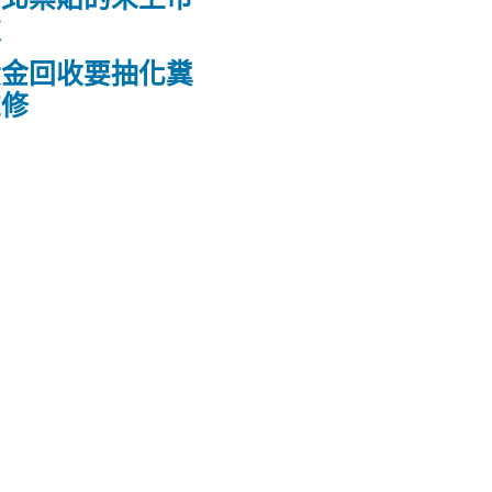
款
黃金回收要抽化糞
維修