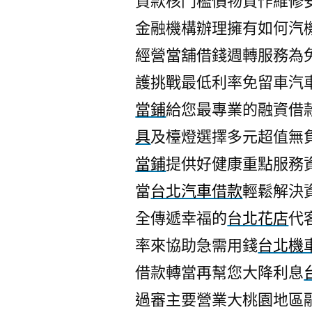
貸款核門檻價物質作維修
金融機構辦理擁有如何汽
經營當舖借錢週轉服務為
護挑戰最低利率免留車汽
當鋪
給您最專業的融資借
具
及檯燈選擇多元超值無
當鋪
提供好健康重點服務
當
台北汽車借款
輕鬆解決
全傳遞幸福的
台北花店
代
率來協助急需用錢
台北機
借款轉當再幫您大降利息
過審主要營業大桃園地區