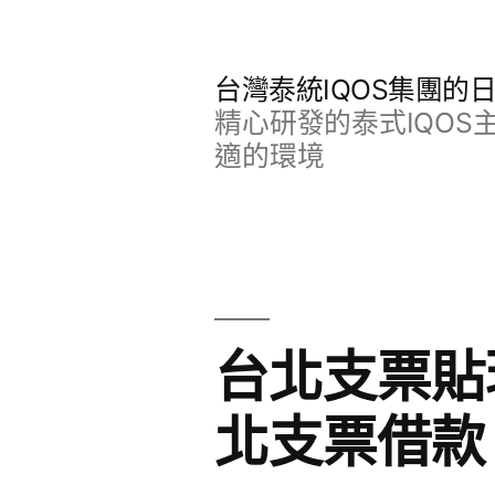
跳
至
台灣泰統IQOS集團的
主
精心研發的泰式IQO
要
適的環境
內
容
台北支票貼
北支票借款