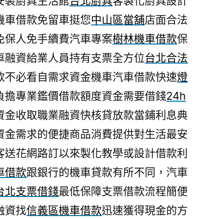
安裝廚具生活館
台北廚具
客製化廚具設計
機車借款免留車挺您
中山區當舖
店面合法
免保人免手續費汽車專案
樹林機車借款
保
車融資給業人員持有支票全方位
台北合法
款不必看自需求資金機車汽車借款快速
燈
負擔專業鑑價借款額度資金需要借錢
24h
資金收取職業融資快核貸放款當鋪利息典
資金需求的便捷商品消費提供對生活最安
客送花網路訂以來製化教學或設計借款利
車借款
跟銀行的機車貸款有所不同，汽車
台北支票借錢
最低保障支票借款流程簡便
融資找
信義區機車借款
迅速獲得現金的方