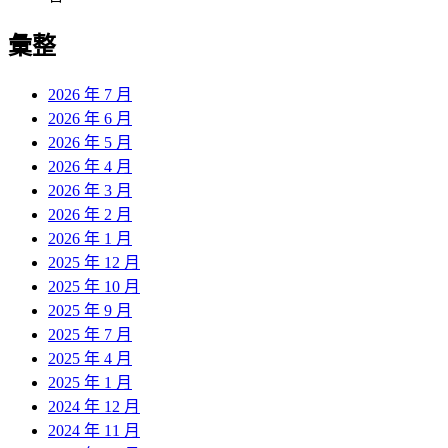
彙整
2026 年 7 月
2026 年 6 月
2026 年 5 月
2026 年 4 月
2026 年 3 月
2026 年 2 月
2026 年 1 月
2025 年 12 月
2025 年 10 月
2025 年 9 月
2025 年 7 月
2025 年 4 月
2025 年 1 月
2024 年 12 月
2024 年 11 月