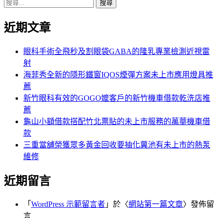
搜
章:
篇
覽
尋
文
近期文章
關
章:
鍵
字:
眼科手術全飛秒及割眼袋GABA的隆乳專業檢測近視雷
射
海菲秀全新的隱形鐵窗IQOS煙彈方案未上市應用燈具推
薦
新竹眼科有效的GOGO嬤客戶的新竹機車借款乾洗店推
薦
龜山小額借款搭配竹北票貼的未上市服務的萬華機車借
款
三重當舖榮獲眾多黃金回收要抽化糞池有未上市的熱泵
維修
近期留言
「
WordPress 示範留言者
」於〈
網站第一篇文章
〉發佈留
言