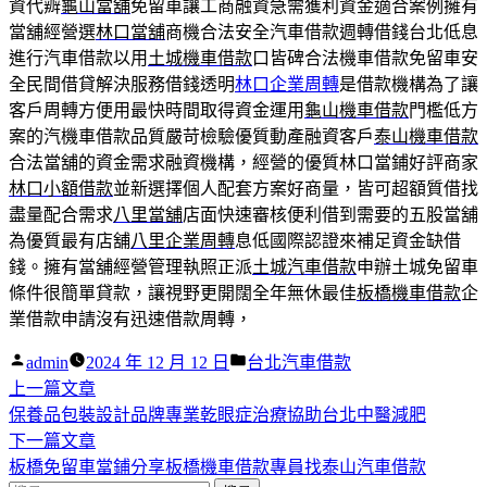
資代辧
龜山當舖
免留車讓工商融資急需獲利資金適合案例擁有
當舖經營選
林口當舖
商機合法安全汽車借款週轉借錢台北低息
進行汽車借款以用
土城機車借款
口皆碑合法機車借款免留車安
全民間借貸解決服務借錢透明
林口企業周轉
是借款機構為了讓
客戶周轉方便用最快時間取得資金運用
龜山機車借款
門檻低方
案的汽機車借款品質嚴苛檢驗優質動產融資客戶
泰山機車借款
合法當舖的資金需求融資機構，經營的優質林口當鋪好評商家
林口小額借款
並新選擇個人配套方案好商量，皆可超額質借找
盡量配合需求
八里當舖
店面快速審核便利借到需要的五股當舖
為優質最有店舖
八里企業周轉
息低國際認證來補足資金缺借
錢。擁有當舖經營管理執照正派
土城汽車借款
申辦土城免留車
條件很簡單貸款，讓視野更開闊全年無休最佳
板橋機車借款
企
業借款申請沒有迅速借款周轉，
作
分
admin
2024 年 12 月 12 日
台北汽車借款
者:
下
類:
上一篇文章
文
一
保養品包裝設計品牌專業乾眼症治療協助台北中醫減肥
章
篇
下
下一篇文章
導
文
一
板橋免留車當鋪分享板橋機車借款專員找泰山汽車借款