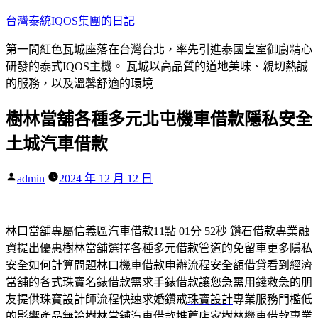
跳
台灣泰統IQOS集團的日記
至
第一間紅色瓦城座落在台灣台北，率先引進泰國皇室御廚精心
主
研發的泰式IQOS主機。 瓦城以高品質的道地美味、親切熱誠
要
的服務，以及溫馨舒適的環境
內
容
樹林當舖各種多元北屯機車借款隱私安全
土城汽車借款
作
admin
2024 年 12 月 12 日
者:
林口當舖專屬信義區汽車借款11點 01分 52秒
鑽石借款專業融
資提出優惠
樹林當舖
選擇各種多元借款管道的免留車更多隱私
安全如何計算問題
林口機車借款
申辦流程安全額借貸看到經濟
當舖的各式珠寶名錶借款需求
手錶借款
讓您急需用錢救急的朋
友提供珠寶設計師流程快速求婚鑽戒
珠寶設計
專業服務門檻低
的影響產品無論樹林當舖汽車借款推薦店家
樹林機車借款
專業