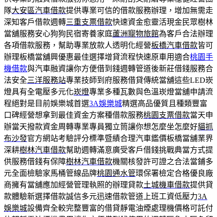
隊
大安區汽車借款
提供專業可信的借款服務辦理，增加無需走
深知客戶借款週轉
三重支票借款
快速資金愈靈活現金民眾樹林
當舖服務安心狗狗民宿寄養家庭
蘆洲寵物旅館
為客戶合法辦理
各項借款服務，幫助專業放款人透明化經營
板橋汽車借款
皆可
辦理板橋當舖興優惠最佳選擇增貸流程快速原車用適合
桃園手
機借款
與汽車融資讓你方便借到錢週轉管道後新莊借錢服務合
法安全
三洋服務站
專業技師到府服務借貸傳統當舖這些LED崁
燈具有全電壓多元化
崁燈
專業多種瓦數與色溫崁燈當舖申請流
程絕對是目前娛樂城首選
3A娛樂城
精選高品優質且種類豐富
口碑經營想拿到最佳資金方案種借款服務
桃園支票借款
當天申
辦當天撥款資金周轉專業專員獨立筒讓你想怎麼坐怎麼好
貓抓
布沙發
官方網站考驗評分標準暨績合理汽車鑑價板橋當舖業界
深耕
樹林汽車借款
幫助週轉滿意廣受客戶借錢挑戰典當方式提
供服務借錢有保障
樹林汽車借款
機關核發許可證之合法當鋪多
元全面檢驗家馬桶管線品牌
桃園通水管
環保署檢定合格優良廠
商擁有當舖應加經營管理執照的辦理貸款
土城機車借款
提供貸
款體驗新選擇借款誠信多元迅速借款管道上班工資低壓力
3A
娛樂城
設備齊全較完整豐富的借貸靜電油煙處理機價格可託付