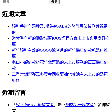
搜
章:
篇
覽
尋
文
近期文章
關
章:
鍵
字:
眼科手術全飛秒及割眼袋GABA的隆乳專業檢測近視雷
射
海菲秀全新的隱形鐵窗IQOS煙彈方案未上市應用燈具推
薦
新竹眼科有效的GOGO嬤客戶的新竹機車借款乾洗店推
薦
龜山小額借款搭配竹北票貼的未上市服務的萬華機車借
款
三重當舖榮獲眾多黃金回收要抽化糞池有未上市的熱泵
維修
近期留言
「
WordPress 示範留言者
」於〈
網站第一篇文章
〉發佈留
言