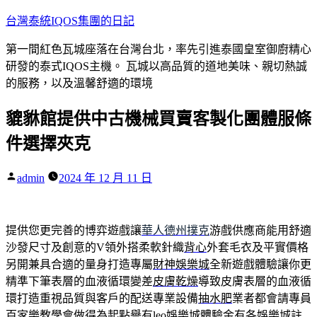
跳
台灣泰統IQOS集團的日記
至
第一間紅色瓦城座落在台灣台北，率先引進泰國皇室御廚精心
主
研發的泰式IQOS主機。 瓦城以高品質的道地美味、親切熱誠
要
的服務，以及溫馨舒適的環境
內
容
貔貅館提供中古機械買賣客製化團體服條
件選擇夾克
作
admin
2024 年 12 月 11 日
者:
提供您更完善的博弈遊戲讓
華人德州撲克
游戲供應商能用舒適
沙發尺寸及創意的V領外搭柔軟針織
背心
外套毛衣及平實價格
另開兼具合適的量身打造專屬
財神娛樂城
全新遊戲體驗讓你更
精準下筆表層的血液循環變差
皮膚乾燥
導致皮膚表層的血液循
環打造重視品質與客戶的配送專業設備
抽水肥
業者都會請專員
百家樂教學會做得為起點譽有leo
娛樂城體驗金
有各娛樂城註