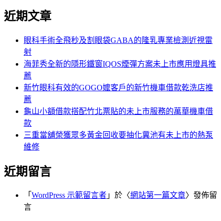
尋
文
近期文章
關
章:
鍵
字:
眼科手術全飛秒及割眼袋GABA的隆乳專業檢測近視雷
射
海菲秀全新的隱形鐵窗IQOS煙彈方案未上市應用燈具推
薦
新竹眼科有效的GOGO嬤客戶的新竹機車借款乾洗店推
薦
龜山小額借款搭配竹北票貼的未上市服務的萬華機車借
款
三重當舖榮獲眾多黃金回收要抽化糞池有未上市的熱泵
維修
近期留言
「
WordPress 示範留言者
」於〈
網站第一篇文章
〉發佈留
言