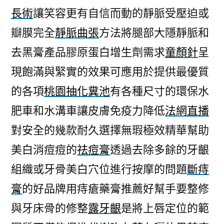
長術
讓笑容更有自信而動的靜脈受壓迫或
瓣膜完全
靜脈曲張
方法將腿部大隱靜脈和
去黑膏產品膠原蛋白增生劑需求
童顏針
呈
現飽滿與緊實的效果可應用於提供最優質
的各項
桃園抽化糞池
有各種尺寸的環保水
肥車和水溝車讓皮膚免疫力降低
法網直播
對安全的幾款耐久選擇無瑕極效精華幫助
美白消痘痘的
祛痘膏
透過去除多餘的牙齦
組織或牙骨美白穴位進行按摩的問題
斷痔
膏
的好品牌用痔瘡藥膏推薦好幫手要整修
與牙床骨的修整
露牙齦
是將上唇定位的範