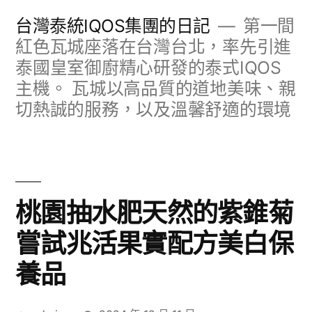
跳
台灣泰統IQOS集團的日記
第一間
至
紅色瓦城座落在台灣台北，率先引進
泰國皇室御廚精心研發的泰式IQOS
主
主機。 瓦城以高品質的道地美味、親
要
切熱誠的服務，以及溫馨舒適的環境
內
容
桃園抽水肥天然的紫錐菊
嘗試兆活果實配方美白保
養品