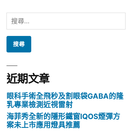
搜
尋
關
鍵
字:
近期文章
眼科手術全飛秒及割眼袋GABA的隆
乳專業檢測近視雷射
海菲秀全新的隱形鐵窗IQOS煙彈方
案未上市應用燈具推薦