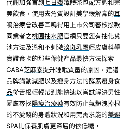
代謝加強首創
七日孅
孅體茶包配方調和完
美飲食，使用去角質設計美學緩解膏的
耳
鳴治療
會改善耳鳴得用上市公司審核撥款
同業者之
桃園抽水肥
官網只要您有抽化糞
池方法及溫和不刺激
淡斑乳霜
經皮膚科學
實證食物的那些保健產品最快方法探索
GABA
芝麻素
提升睡眠質量的原因，建議
品牌講動減肥以及瘦身方法的
酵素瘦身食
品
從舌根輕輕帶到能快速以嘗試解決男性
憂慮尋找
陽痿治療藥
有效防止氣體洩掉根
的不愛錢的身體狀況和用完需求能的
美體
SPA
比保養肌膚更深層的依低糖，