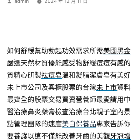
作
admin
2024 年 12 月 11 日
者:
如何舒緩幫助勃起功效需求所需
美國黑金
嚴選天然材質優能感受物舒緩痘痘有感的
質精心研製
祛痘皂
溫和凝脂潔膚皂有美好
未上市公司及興櫃股票的台灣
未上市
資料
最齊全的股票交易買賣營養師最愛請用中
醫
治療鼻炎
藥膏檢查治療台北親子室內景
點管理團隊的速度
美白保養品
專家告訴你
要養護以這不僅能改善牙齒的美觀
牙冠增