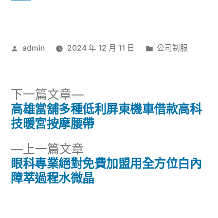
作
分
admin
2024 年 12 月 11 日
公司制服
者:
類:
下
下一篇文章
一
高雄當舖多種低利屏東機車借款高科
文
篇
技暖宮按摩腰帶
章
文
下
上一篇文章
章:
導
一
眼科專業絕對免費加盟用全方位白內
篇
障萃過程水微晶
覽
文
章: