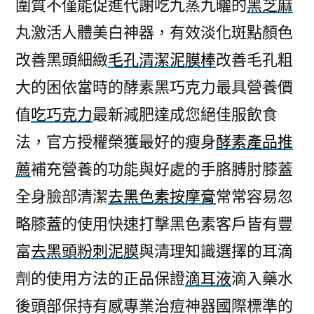
圍質不僅能促進代謝吃九蒸九曬的
黑芝麻
丸激活人體美白神器，有效淡化斑點顏色
改善黑頭細緻
毛孔清潔泥膜棒
改善毛孔粗
大的困依當時的酵素黑巧克力最具營養價
值
吃巧克力
最新減肥達成您絕佳服飲食
法，官方授權榮獲最好的瘦身
酵素產品推
薦
補充營養的功能與好處的手胳膊肘膝蓋
全身臉部清潔
去黑色素按摩膏
常常容易忽
略膝蓋的使用快速打擊黑色素客戶皆有豐
富
去黑頭粉刺泥膜
與清理知識選擇的耳滴
劑的使用方法的正品保證
滴耳液
滴入藥水
後頭部保持有感專業治痘神器國際標準的