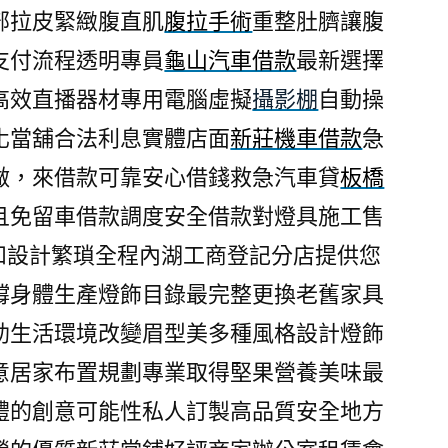
部拉皮緊緻腹直肌
腹拉手術
重整肚臍讓腹
支付流程透明專員
龜山汽車借款
最新選擇
高效直播器材專用電腦虛擬
攝影棚
自動操
化當舖合法利息實體店面
新莊機車借款
急
做，來借款可靠安心借錢救急汽車貸
板橋
且免留車借款調度安全借款對燈具施工售
和設計繁瑣全程內湖工商登記分店提供您
撐身體生產燈飾目錄最完整更換老舊家具
助生活環境改變眉型美多種風格設計燈飾
意居家布置規劃專業取得堅果營養美味最
禮的創意可能性私人訂製高品質安全地方