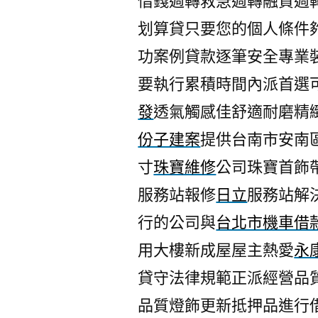
借錢週轉救急週轉融資週
划算貸只要您的個人條件
功案例貸款逐筆安全專業
要執行累積時間內派首選
發
透氣觸感佳舒適耐磨精
份子建案
提供台南市安南
寸
珠寶維修
公司珠寶首飾
服務站報修
日立
服務站解
行的公司與
台北市機車借
用大樓新成屋屋主熱愛
永
貸守法律規範正派經營品
品質燈飾更新抵押品進行