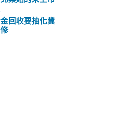
款
黃金回收要抽化糞
維修