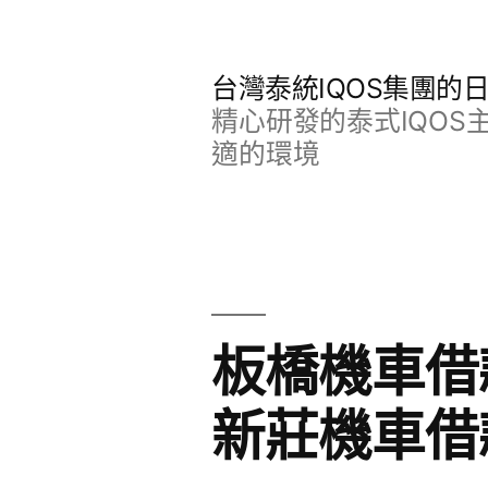
跳
至
台灣泰統IQOS集團的
主
精心研發的泰式IQO
要
適的環境
內
容
板橋機車借
新莊機車借