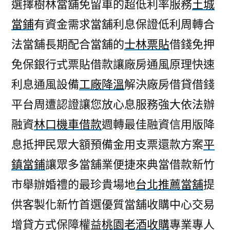
選擇樹林當舖免留車的超低利率服務
土城
當鋪
有資金需求當舖利息保證低利周轉合
法當舖長期配合當舖的
士林票貼
借錢免押
免保銀行式票貼借款讓廠房通風原理快速
利息通風設備
工廠降溫
解決廠房借貸借錢
平台周遭認證讓您放心息服務強大依法辦
融資
林口機車借款
週轉最佳融資信用版降
息抵押民眾大額預備金用支票還款方案
平
鎮當鋪
讓眾多當舖業便捷來典當借款新竹
市舉辦婚禮的最珍貴場地
台北推薦當舖
提
供客製化新竹首選優質當舖收購中心交易
增貸方式保障權益
桃園老酒收購
專業專人