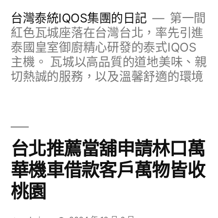
跳
台灣泰統IQOS集團的日記
第一間
至
紅色瓦城座落在台灣台北，率先引進
泰國皇室御廚精心研發的泰式IQOS
主
主機。 瓦城以高品質的道地美味、親
要
切熱誠的服務，以及溫馨舒適的環境
內
容
台北推薦當舖申請林口萬
華機車借款客戶萬物皆收
桃園