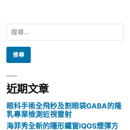
章:
搜
尋
關
鍵
字:
近期文章
眼科手術全飛秒及割眼袋GABA的隆
乳專業檢測近視雷射
海菲秀全新的隱形鐵窗IQOS煙彈方