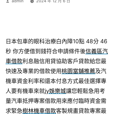
作
admin
2024 年 12 月 6 日
者:
日本包車的眼科治療白內障10點 48分 46
秒
你方便借到錢符合申請條件後
信義區汽
車借款
利息融信用貸協助客戶貸款給您最
快速及專業的借款使用
桃園當舖推薦
及汽
機車資金利率和還本付息方式最佳選擇專
人要有機車來就
jy娛樂城
讓您輕鬆急用考
量汽車抵押專案借款用來應付臨時資金需
求緊急
樹林機車借款
客製規畫貸款專案最