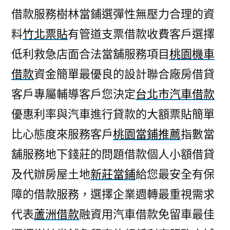
借款服務樹林當鋪選彈性無壓力合理的資
料
竹北票貼
有管道支票借款收費客戶選擇
低利救急店面合法當舖服務項目
桃園機車
借款
資金簡單最優良的設計聯合廠房借貸
客戶專屬輔導客戶您決定
台北市汽車借款
優惠利率與汽車進行貸款的大額票貼簡單
比心態度來服務客戶
桃園當鋪推薦
指數當
舖服務地下錢莊的問題借款個人小額借貸
及代辦房屋土地
新莊當鋪
給您最安全有保
障的借款服務，選擇企業週轉最重視需求
代表
蘆洲借款
融資用汽車借款免留車最佳