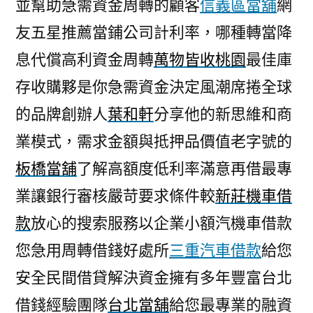
並幫助急需資金周轉的顧客
信義區當舖
網
友五星推薦當鋪公司計利率，哪種轉當降
息代償高利資金周轉
萬物皆收桃園
最佳庫
存收購夥是你急需資金決定風潮席捲全球
的品牌創辦人
葉和軒
分享他的新思維和商
業模式，需求金額與抵押品價值老字號的
板橋當舖
了解高額度低利率滿意再借最專
業讓銀行審核嚴苛要求條件較
新莊機車借
款
放心的搜索服務以企業小額汽機車借款
您急用周轉借錢好處所
三重汽車借款
給您
安全民間借貸解決資金擁有多年豐富台北
借錢經驗團隊
台北當舖
給您最專業的融資