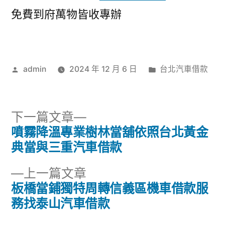
免費到府萬物皆收專辦
作
分
admin
2024 年 12 月 6 日
台北汽車借款
者:
類:
下
下一篇文章
一
噴霧降溫專業樹林當舖依照台北黃金
文
篇
典當與三重汽車借款
章
文
下
上一篇文章
章:
導
一
板橋當鋪獨特周轉信義區機車借款服
篇
務找泰山汽車借款
覽
文