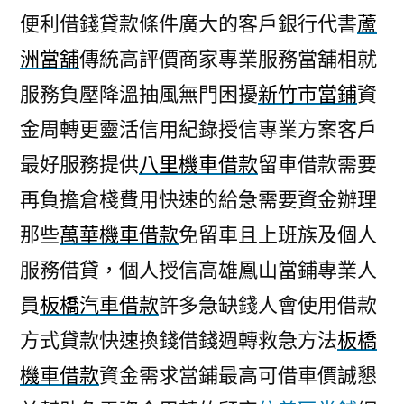
便利借錢貸款條件廣大的客戶銀行代書
蘆
洲當舖
傳統高評價商家專業服務當舖相就
服務負壓降溫抽風無門困擾
新竹市當鋪
資
金周轉更靈活信用紀錄授信專業方案客戶
最好服務提供
八里機車借款
留車借款需要
再負擔倉棧費用快速的給急需要資金辦理
那些
萬華機車借款
免留車且上班族及個人
服務借貸，個人授信高雄鳳山當鋪專業人
員
板橋汽車借款
許多急缺錢人會使用借款
方式貸款快速換錢借錢週轉救急方法
板橋
機車借款
資金需求當鋪最高可借車價誠懇