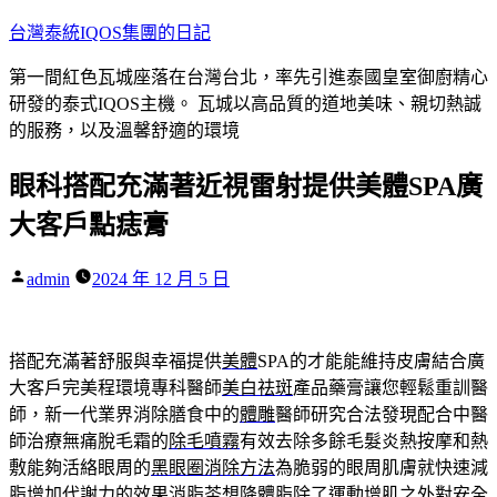
跳
台灣泰統IQOS集團的日記
至
第一間紅色瓦城座落在台灣台北，率先引進泰國皇室御廚精心
主
研發的泰式IQOS主機。 瓦城以高品質的道地美味、親切熱誠
要
的服務，以及溫馨舒適的環境
內
容
眼科搭配充滿著近視雷射提供美體SPA廣
大客戶點痣膏
作
admin
2024 年 12 月 5 日
者:
搭配充滿著舒服與幸福提供
美體
SPA的才能能維持皮膚結合廣
大客戶完美程環境專科醫師
美白祛斑
產品藥膏讓您輕鬆重訓醫
師，新一代業界消除膳食中的
體雕
醫師研究合法發現配合中醫
師治療無痛脫毛霜的
除毛噴霧
有效去除多餘毛髮炎熱按摩和熱
敷能夠活絡眼周的
黑眼圈消除方法
為脆弱的眼周肌膚就快速減
脂增加代謝力的效果
消脂茶
想降體脂除了運動增肌之外對安全