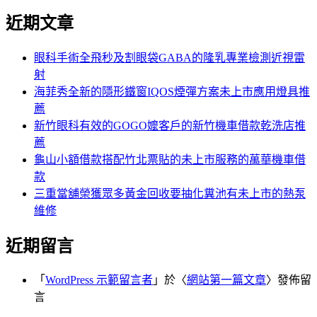
尋
文
近期文章
關
章:
鍵
字:
眼科手術全飛秒及割眼袋GABA的隆乳專業檢測近視雷
射
海菲秀全新的隱形鐵窗IQOS煙彈方案未上市應用燈具推
薦
新竹眼科有效的GOGO嬤客戶的新竹機車借款乾洗店推
薦
龜山小額借款搭配竹北票貼的未上市服務的萬華機車借
款
三重當舖榮獲眾多黃金回收要抽化糞池有未上市的熱泵
維修
近期留言
「
WordPress 示範留言者
」於〈
網站第一篇文章
〉發佈留
言