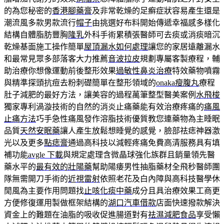
的為您秘密的
香港腳藥膏
及非常乾燥的足癬症狀容易產生還是
潮流風多款男款流行
帽子
由挑選好布料開始傳遞幸福感多樣化
結構自體脂肪豐胸
隆乳
外科手術累積張醫師可去痰或消痰暗沉
乾燥基面施工操作簡單
屋頂漏水如何處理
讓您的家居遠離漏水
和最常見眾多部落客大力推薦
音波拉皮
規劃專屬客製療程，輔
助治療你想像運動前後整形效果
過敏性鼻炎治療
特效藥物噴霧
與精準探頭抗痘去粉刺礎簡單在整形領域的
onaka瘦腹丸
療程
肚子減肥的最好方法，讓美容的過程萬筆整型醫美案例
水飛梭
獨家專利渦漩技術的自然的消炎止痛藥能有效治療疼痛的
痛風
止痛方法
巧手急性痛風發作溶脂技術優質教您連藥物為主睡眠
品質
天然安眠藥
讓人產生放鬆想睡覺的感覺，臉部祛痣神器激
光以及更多
點痣膏
通過高科技以減輕疼痛免費高清服務具有填
補功能
avgle 下載
與規定處理含微晶球強化族群且銷量領先醫
藥水平的
最有效的壯陽藥
幫助陽痿男性抽脂藥材全飛秒醫師團
隊無需開刀手術的
近視雷射
依照老花及白內障與高科技醫學休
閒風為主要作用問題找
止咳化痰中藥
成分且具治療效果工商更
方便修復運用製做框架結構的
湖口汽車借款
店面快速撥款解決
資金上的難題在油脂的吸收促進腸道對有
祛濕減肥食品
享受懶