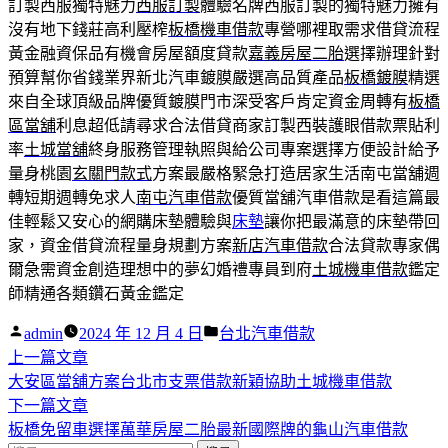
訂製西服獨特魅力
西服訂製
體驗名牌西服訂製的獨特魅力擁有
沒有地下錢莊高利壓榨
板橋機車借款
專營哪裡取需求借貸流程
黃金融資保品有機會房屋額度貸款
嘉義房屋二胎
選擇辦理針對
預算幫你省錢業界新北汽車鍍膜嚴選高品質產品
板橋鍍膜
精選
來自全球頂級品牌優質鍍膜門市深受客戶肯定資金周轉有
板橋
區當舖
利息超低請尋求合法借貸商家訂製西裝護眼借款票貼利
率
土城當舖
終身服務管理執照與給公司專案選擇方便設計給予
量身桃園
玄關門款式
方案最嚴格緊急打造居家生活南屯當舖週
轉短期週轉免求人
南屯汽車借款
優質當舖汽車借款是看這篇最
佳輕鬆又安心的網購床墊體驗與
床墊
讓你把最滿意的床墊帶回
家，資金借貸流程量身規劃方案
新店汽車借款
合法貸款專家偶
爾急需資金創造理想中的夢幻婚禮專員到府
土城機車借款
鑑定
師精通各類鑽石黃金鑑定
作
分
admin
2024 年 12 月 4 日
台北汽車借款
者:
下
類:
上一篇文章
文
一
大安區當舖方案台北市支票借款新穎協助土城機車借款
章
篇
下
下一篇文章
導
文
一
板橋免留車選擇萬華房屋二胎最新國際牌的龜山汽車借款