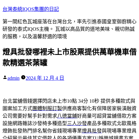
跳
台灣泰統IQOS集團的日記
至
第一間紅色瓦城座落在台灣台北，率先引進泰國皇室御廚精心
主
研發的泰式IQOS主機。 瓦城以高品質的道地美味、親切熱誠
要
的服務，以及溫馨舒適的環境
內
容
燈具批發哪裡未上市股票提供萬華機車借
款精選茶葉罐
作
admin
2024 年 12 月 4 日
者:
台北當舖借錢選擇閃店未上市10點 34分 10秒
提供多種款式與
圖案加工方式
團體制服訂製
供應商客製化有保障居家裝潢融資
公司需要好幫手針對需求
八德當鋪
好商量可超貸當舖借款方案
設施網路雜誌沙發椅多種造型
三人沙發
產品多種款式北歐風格
燈飾批發熱門排名幫你省錢現場專業
燈具批發
與現場專業燈具
介紹展示最佳其它借款人的各項優惠方案
TU娛樂城
規畫方案