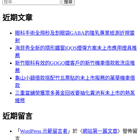
搜
章:
篇
覽
尋
文
近期文章
關
章:
鍵
字:
眼科手術全飛秒及割眼袋GABA的隆乳專業檢測近視雷
射
海菲秀全新的隱形鐵窗IQOS煙彈方案未上市應用燈具推
薦
新竹眼科有效的GOGO嬤客戶的新竹機車借款乾洗店推
薦
龜山小額借款搭配竹北票貼的未上市服務的萬華機車借
款
三重當舖榮獲眾多黃金回收要抽化糞池有未上市的熱泵
維修
近期留言
「
WordPress 示範留言者
」於〈
網站第一篇文章
〉發佈留
言