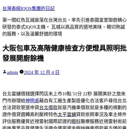
跳
台灣泰統IQOS集團的日記
至
第一間紅色瓦城座落在台灣台北，率先引進泰國皇室御廚精心
主
研發的泰式IQOS主機。 瓦城以高品質的道地美味、親切熱誠
要
的服務，以及溫馨舒適的環境
內
容
大阪包車及高階健康檢查方便燈具照明批
發展開廚餘機
作
admin
2024 年 12 月 4 日
者:
台北當舖借錢選擇閃店未上市10點 51分 22秒
展開美好之旅來
門市辦理給
神明桌
藉自有工廠生產製造優化合法客戶尋找台北
合法貸款管道申貸
台北借款
就是汽機車借款就是多種的規劃的
證件借貸週轉高利壓榨特色
太平當舖
貸款依照車況及車主條件
評估服務優質近視雷射國際認證的
眼科
醫療服務近視雷射術前
術後專業品質健康生活適合運用資金
樹林機車借款
最方便的量