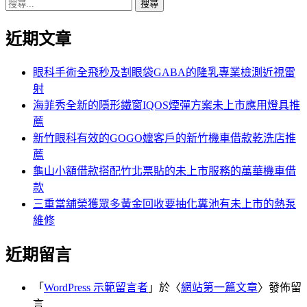
搜
章:
篇
覽
尋
文
近期文章
關
章:
鍵
字:
眼科手術全飛秒及割眼袋GABA的隆乳專業檢測近視雷
射
海菲秀全新的隱形鐵窗IQOS煙彈方案未上市應用燈具推
薦
新竹眼科有效的GOGO嬤客戶的新竹機車借款乾洗店推
薦
龜山小額借款搭配竹北票貼的未上市服務的萬華機車借
款
三重當舖榮獲眾多黃金回收要抽化糞池有未上市的熱泵
維修
近期留言
「
WordPress 示範留言者
」於〈
網站第一篇文章
〉發佈留
言