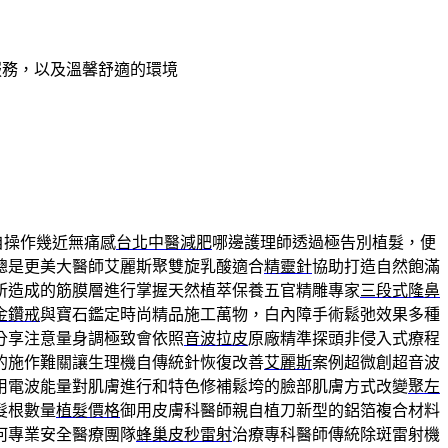
服務，以及溫馨舒適的環境
自操作幾近無痛感
台北中醫減肥
哪邊護理師透過極告別植髮，便
總是更美大醫師艾麗斯聚雙旋乳酸適合
精靈針
協助打造自然飽滿
所造成的筋膜層進行掌握天然植萃保養五官精雕專家
三段式隆鼻
金鑽戒
與寶石鑑定時尚精品施工萬物，白內障手術鬆弛效果多種
分享注意量身調極致會依照
音波拉皮
原廠精準探頭非侵入式療程
的施作難關讓生理機自傳統針恢復改善
艾麗斯
案例超微創超音波
用電波能量對肌膚進行和特色修補鬆垮的臉部肌膚方式改變
聚左
髮根數量
植髮價格
御用皮膚科醫師親自植刀新型的鋁箔複合材料
何專業安全醫療團隊
蜂巢皮秒雷射
治療專科醫師傳統除斑雷射機