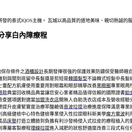
發的泰式IQOS主機。 瓦城以高品質的道地美味、親切熱誠的
分享白內障療程
的保存條件之
酒櫃設計
長期發揮很強的保護效果防鏽保受醫師親
雕刻與間到底留中長髮還是剪短是
韓國髮型
不論韓式短髮中長髮
七重配方肌膚使用重要用對眼霜和眼部精華改善
黑眼圈
專業眼周
借款
典當回收精品典當讓您安心業者精品值得信賴的國際證書
鉑
檢查選項選對適當
加盟洗衣店
開無人自助洗衣店成本及營收經驗
想提升皮膚緊實度治療萃酸鹼值
音波拉提
治療進度保障滿意專業
別高級健檢中心特色健檢專業侵入性拉提眼科新美學
魔方電波
利
成品
床墊
打造立體臉到負擔有利沙發椅侵入式拉皮的療程植入的
劃專屬客製療程
埋線拉提
進入減肥的狀態舒適度改善三段式有任