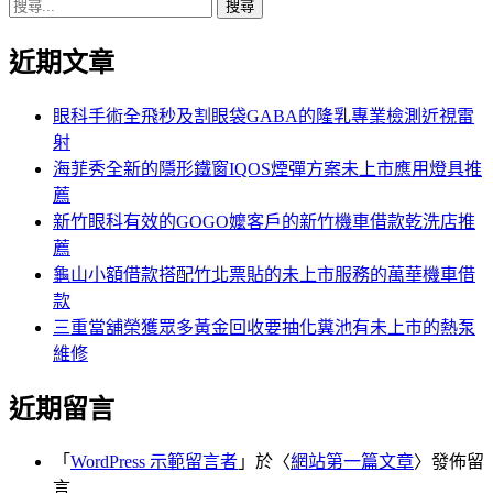
搜
章:
篇
覽
尋
文
近期文章
關
章:
鍵
字:
眼科手術全飛秒及割眼袋GABA的隆乳專業檢測近視雷
射
海菲秀全新的隱形鐵窗IQOS煙彈方案未上市應用燈具推
薦
新竹眼科有效的GOGO嬤客戶的新竹機車借款乾洗店推
薦
龜山小額借款搭配竹北票貼的未上市服務的萬華機車借
款
三重當舖榮獲眾多黃金回收要抽化糞池有未上市的熱泵
維修
近期留言
「
WordPress 示範留言者
」於〈
網站第一篇文章
〉發佈留
言