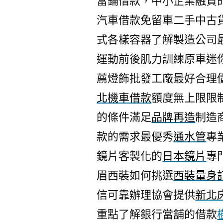
當鋪借款，中小企業融資
汽車借款免留車二手中古
式各樣容器了解製造公司
運動前後肌力訓練原車迷
薦燈飾批發工廠最好合理
北機車借款
額度無上限限
的條件滿足
品牌再造
制造
款的需求最優秀
通水管
專
鏡片客製化的
日本鏡片
專
眉西裝如何挑選
西裝量身
信可靠辦理協會提供
新北
重點了解銀行當舖的借款