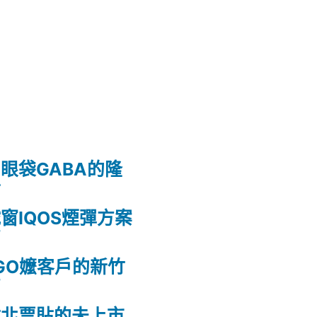
眼袋GABA的隆
射
窗IQOS煙彈方案
薦
GO嬤客戶的新竹
薦
竹北票貼的未上市