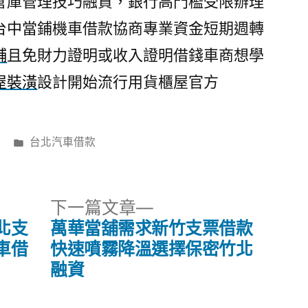
倉庫管理技巧融資，銀行高門檻受限辦理
台中當鋪機車借款協商專業資金短期週轉
舖
且免財力證明或收入證明借錢車商想學
屋裝潢
設計開始流行用貨櫃屋官方
分
台北汽車借款
類:
下
下一篇文章
一
北支
萬華當舖需求新竹支票借款
篇
車借
快速噴霧降溫選擇保密竹北
文
融資
章: