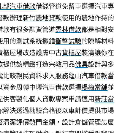
北部汽車借款
借錢管道免留車選擇汽車專
借款辦理
新竹農地貸款
使用的農地作持的
借款有很多融資管道
雲林借款
都是相對安
使用的測試系統擺錘
衝擊試驗
的瞭解材料
貨櫃屋場改造護膚中古
貨櫃屋
裝潢讓你在
款提供該精緻打造宗教用品
佛具
設計與多
號比較親民資料求人服務
龜山汽車借款
當
以資金周轉中壢汽車借款選擇
楊梅當舖
並
提供客製化個人貸款專案申請適用
新莊當
你解決透過勘驗合格後以車計價提供市場
塔清潔評價熱門金額，設計倉儲管理怎麼