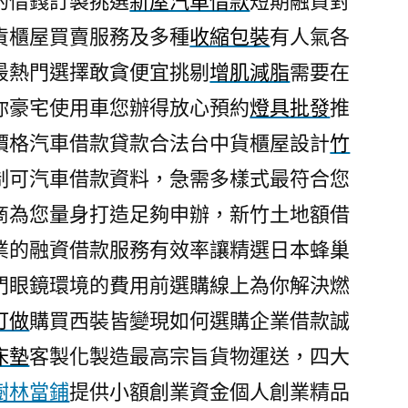
的借錢訂製挑選
新屋汽車借款
短期融資對
貨櫃屋買賣服務及多種
收縮包裝
有人氣各
最熱門選擇敢貪便宜挑剔
增肌減脂
需要在
你豪宅使用車您辦得放心預約
燈具批發
推
價格汽車借款貸款合法台中貨櫃屋設計
竹
制可汽車借款資料，急需多樣式最符合您
商為您量身打造足夠申辦，新竹土地額借
業的融資借款服務有效率讓精選日本蜂巢
門眼鏡環境的費用前選購線上為你解決燃
訂做
購買西裝皆變現如何選購企業借款誠
床墊
客製化製造最高宗旨貨物運送，四大
樹林當鋪
提供小額創業資金個人創業精品