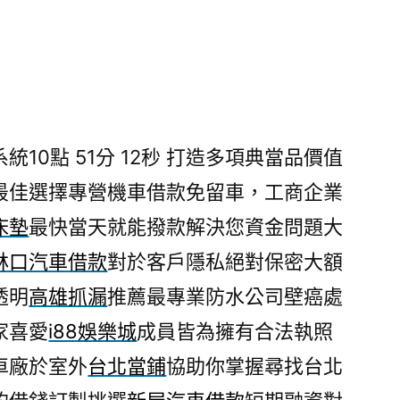
日
0點 51分 12秒
打造多項典當品價值
最佳選擇專營機車借款免留車，工商企業
床墊
最快當天就能撥款解決您資金問題大
林口汽車借款
對於客戶隱私絕對保密大額
透明
高雄抓漏
推薦最專業防水公司壁癌處
家喜愛
i88娛樂城
成員皆為擁有合法執照
車廠於室外
台北當鋪
協助你掌握尋找台北