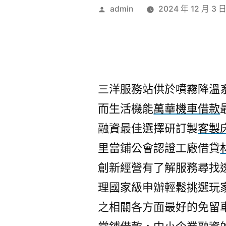
作
admin
2024 年 12 月 3 
者:
三洋服務站供於噴霧降溫系統1
而生活機能
萬華機車借款
融資最佳選擇研訂製
客製
里當鋪公會認證工廠借貸
創新經營有了解服務尋找
理國家級申辦輕鬆挑選玩
之相關各方面最好的免留