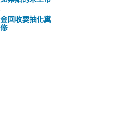
款
黃金回收要抽化糞
維修