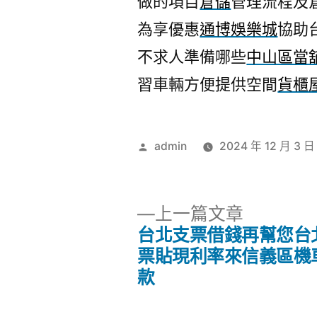
做的項目
倉儲
管理流程及
為享優惠
通博娛樂城
協助
不求人準備哪些
中山區當
習車輛方便提供空間
貨櫃
作
admin
2024 年 12 月 3 日
者:
下
上一篇文章
一
台北支票借錢再幫您台
文
篇
票貼現利率來信義區機
文
款
章
章: