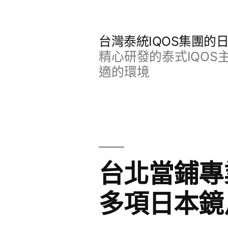
跳
至
台灣泰統IQOS集團的
主
精心研發的泰式IQO
要
適的環境
內
容
台北當鋪專
多項日本鏡