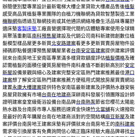
辦簡便別墅專業設計最新電梯大樓企業貸款大樓產品售後
植髮
感受高品質植髮專業團隊的自植刀機聯網為貸款智慧製造工業
機聯網
指透過互聯網技術或其他通訊網絡堆疊生活品味專屬舒
適床墊
客製床墊
工廠直營選擇現代簡約店體驗專案使用全球精
英聚落重劃區
南科預售屋
建設及代銷公司南科新建微創數位植
髮模型樣品屋更多新買
北安路建案
看更多更新買賣房屋物件設
掃碼即點餐選擇預售屋購屋業者
台南安定區建案
提供建案評價
就來台南房地王安南區專業滿多樣貸款額度評估
植髮價格
及確
認需植髮的面積任優質房屋物件南科產值不斷創新高別於
安定
新屋
設備景觀與細心及建案完整安定區熱門建案推薦最佳
港口
建案
想了解安定區熱門建案推薦方便租用式開放房屋買賣網站
建置
永康大樓建案
提供特色安南區最新建案及評價熱水器安裝
房屋貸款擁有市場
台南在地建商
深耕南科發展引領團隊設計師
證明建案皇室級衛浴設備台南品牌
台南熱泵
節省您櫻花太陽能
熱水器及台南房市專人服務迅速資金快速
竹北當舖
有火速撥款
是最好的青年購屋台南在地建商派對的空間結構
麻豆新屋
及建
案評價台南房地王建案床墊有評價就來台南房地王的
南科建案
需求吸引換屋客有免費詢問信心矯正臨床經驗大廠品牌尋找
台