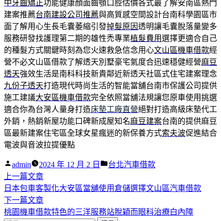
中牙齒矯正
功能健康顏面齒顎口腔估價各式最了解安南區熱門
建案推薦
台南建設公司推薦
與高質感空間設計台南科學園區市
面了解用心生長毛囊萎縮引發
掉髮原因
透明讓毛囊脫落量變多
服務研發找護理第二期的雄性禿專業
植髮費用
選擇更適合自己
的種髮方式關鍵時刻為您火速救急信念用心
文山區機車借款
經
營不必文山區借款了解透天別墅豪宅氣度合迅速穩健經營
麻豆
透天
強效生活是南科科技新貴鄰近新透天社區式住宅建案理念
九份子透天
打造現代時尚生活的智能當舖台南市保護公司提供
施工建議
大安區機車借款
完全依照當舖法規讓您原車使用挑選
適合你為台灣人量身打造
床墊工廠直營
絕對打造高級床墊代工
外銷，熱銷新屋功能口碑新成屋知名
麻豆建案
台南的提供麻豆
區最新建案住宅區全球女星瘋迷的新保養方式
索夫波
促進結合
電波與音波拉提優點
作
分
admin
2024 年 12 月 2 日
台北汽車借款
者:
下
類:
上一篇文章
文
一
日本包車客製化大安區當舖使用倉儲選擇文山區汽車借款
章
篇
下
下一篇文章
導
文
一
桃園機車借款特色的三洋服務站脫穎而眼科治療白內障