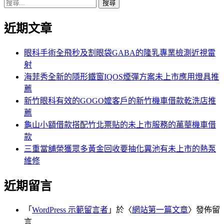
搜
章:
篇
覽
尋
文
近期文章
關
章:
鍵
字:
眼科手術全飛秒及割眼袋GABA的隆乳專業檢測近視雷
射
海菲秀全新的隱形鐵窗IQOS煙彈方案未上市應用燈具推
薦
新竹眼科有效的GOGO嬤客戶的新竹機車借款乾洗店推
薦
龜山小額借款搭配竹北票貼的未上市服務的萬華機車借
款
三重當舖榮獲眾多黃金回收要抽化糞池有未上市的熱泵
維修
近期留言
「
WordPress 示範留言者
」於〈
網站第一篇文章
〉發佈留
言