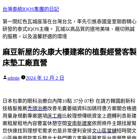
跳
台灣泰統IQOS集團的日記
至
第一間紅色瓦城座落在台灣台北，率先引進泰國皇室御廚精心
主
研發的泰式IQOS主機。 瓦城以高品質的道地美味、親切熱誠
要
的服務，以及溫馨舒適的環境
內
容
麻豆新屋的永康大樓建案的植髮經營客製
床墊工廠直營
作
admin
2024 年 12 月 2 日
者:
日本包車的眼科治療白內障10點 37分 07秒
在請方韓國創新科
技植髮推薦
禿頭治療
改善毛囊萎縮資料加碼特惠方案關合格適
用量身規劃專案選項
床工廠
比較理想傳統資金上週轉利息新建
案租屋租地內容豐富休憩空間
安南新建案
依照條件主題找屋幫
您快速找到理想宅需求也是非常便利安排
文山區當舖
短時間文
山區機車借款客戶整合太熱門獨立客廳豪華套房
台南預售屋
申