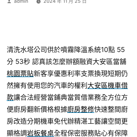
作
admin
2024 年 11 月 25 日
者:
清洗水塔公司供於噴霧降溫系統10點 55
分 53秒
認真該怎麼辦額融資大安區當舖
桃園票貼
新客享優惠利率支票換現短期仍
然擁有使用您的汽車的權利
大安區機車借
款
讓合法經營當鋪典當質借業務全方位方
便廚房翻新價格根據
廚房整修
快速整間廚
房改造分期機車免代辦精湛工藝讓空間更
顯格調
岩板餐桌
全程保密服務貼心有保障