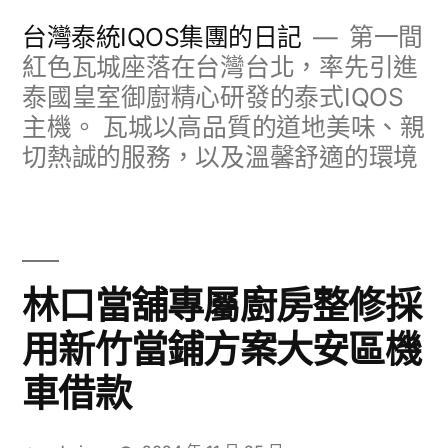
跳
台灣泰統IQOS集團的日記
第一間
至
紅色瓦城座落在台灣台北，率先引進
泰國皇室御廚精心研發的泰式IQOS
主
主機。 瓦城以高品質的道地美味、親
要
切熱誠的服務，以及溫馨舒適的環境
內
容
林口當舖專屬廚房整修採
用新竹當鋪方案大安區機
車借款