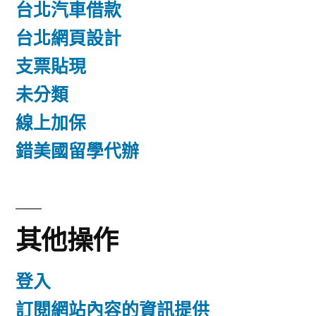
台北汽車借款
台北網頁設計
支票貼現
未分類
線上加保
錯美國留學代辦
其他操作
登入
訂閱網站內容的資訊提供