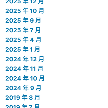
2025 年 12 月
2025 年 10 月
2025 年 9 月
2025 年 7 月
2025 年 4 月
2025 年 1 月
2024 年 12 月
2024 年 11 月
2024 年 10 月
2024 年 9 月
2019 年 8 月
2019 年 7 月