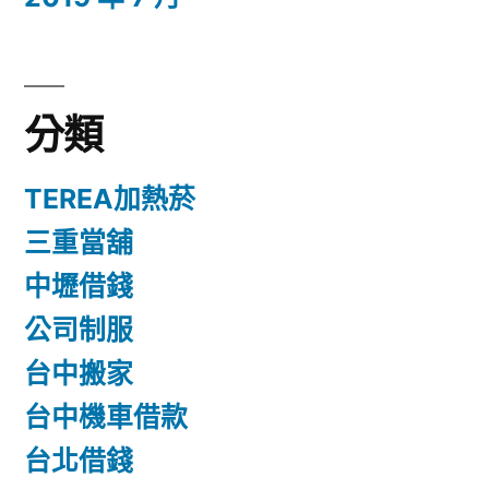
分類
TEREA加熱菸
三重當舖
中壢借錢
公司制服
台中搬家
台中機車借款
台北借錢