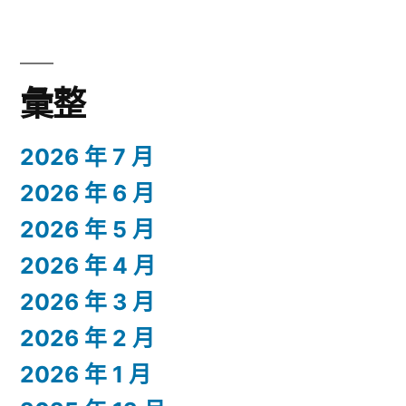
彙整
2026 年 7 月
2026 年 6 月
2026 年 5 月
2026 年 4 月
2026 年 3 月
2026 年 2 月
2026 年 1 月