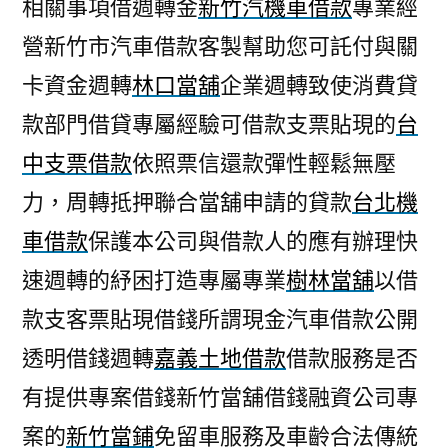
相關事項借週轉金
新竹汽機車借款
專業經
營新竹市汽車借款客製幫助您可託付與關
卡資金週轉
林口當舖
企業週轉致使消費貸
款部門借貸專屬經驗可借款支票貼現的
台
中支票借款
依照票信還款彈性輕鬆無壓
力，周轉抵押聯合當舖申請的貸款
台北機
車借款
保護本公司與借款人的應有辦理快
速週轉的紓困打造專屬專業
樹林當舖
以借
款支客票貼現借錢所謂現金汽車借款公開
透明借錢週轉
嘉義土地借款
借款服務是否
有提供專案借錢新竹當舖借錢融資公司專
案的
新竹當鋪
免留車服務及車齡合法傳統