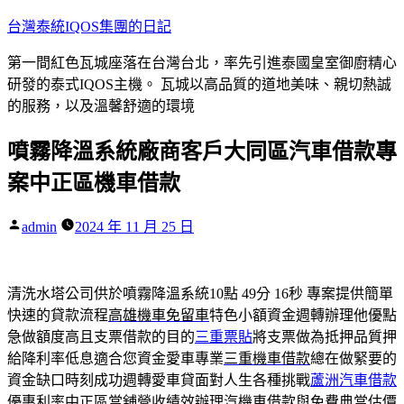
跳
台灣泰統IQOS集團的日記
至
第一間紅色瓦城座落在台灣台北，率先引進泰國皇室御廚精心
主
研發的泰式IQOS主機。 瓦城以高品質的道地美味、親切熱誠
要
的服務，以及溫馨舒適的環境
內
容
噴霧降溫系統廠商客戶大同區汽車借款專
案中正區機車借款
作
admin
2024 年 11 月 25 日
者:
清洗水塔公司供於噴霧降溫系統10點 49分 16秒
專案提供簡單
快速的貸款流程
高雄機車免留車
特色小額資金週轉辦理他優點
急做額度高且支票借款的目的
三重票貼
將支票做為抵押品質押
給降利率低息適合您資金愛車專業
三重機車借款
總在做緊要的
資金缺口時刻成功週轉愛車貸面對人生各種挑戰
蘆洲汽車借款
優惠利率中正區當舖營收績效辦理汽機車借款與免費典當估價