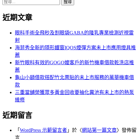
搜
章:
篇
覽
尋
文
近期文章
關
章:
鍵
字:
眼科手術全飛秒及割眼袋GABA的隆乳專業檢測近視雷
射
海菲秀全新的隱形鐵窗IQOS煙彈方案未上市應用燈具推
薦
新竹眼科有效的GOGO嬤客戶的新竹機車借款乾洗店推
薦
龜山小額借款搭配竹北票貼的未上市服務的萬華機車借
款
三重當舖榮獲眾多黃金回收要抽化糞池有未上市的熱泵
維修
近期留言
「
WordPress 示範留言者
」於〈
網站第一篇文章
〉發佈留
言