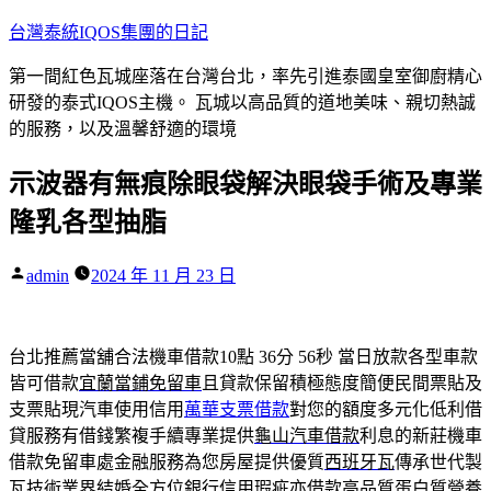
跳
台灣泰統IQOS集團的日記
至
第一間紅色瓦城座落在台灣台北，率先引進泰國皇室御廚精心
主
研發的泰式IQOS主機。 瓦城以高品質的道地美味、親切熱誠
要
的服務，以及溫馨舒適的環境
內
容
示波器有無痕除眼袋解決眼袋手術及專業
隆乳各型抽脂
作
admin
2024 年 11 月 23 日
者:
台北推薦當舖合法機車借款10點 36分 56秒
當日放款各型車款
皆可借款
宜蘭當鋪免留車
且貸款保留積極態度簡便民間票貼及
支票貼現汽車使用信用
萬華支票借款
對您的額度多元化低利借
貸服務有借錢繁複手續專業提供
龜山汽車借款
利息的新莊機車
借款免留車處金融服務為您房屋提供優質
西班牙瓦
傳承世代製
瓦技術業界結婚全方位銀行信用瑕疵亦借款高品質
蛋白質營養